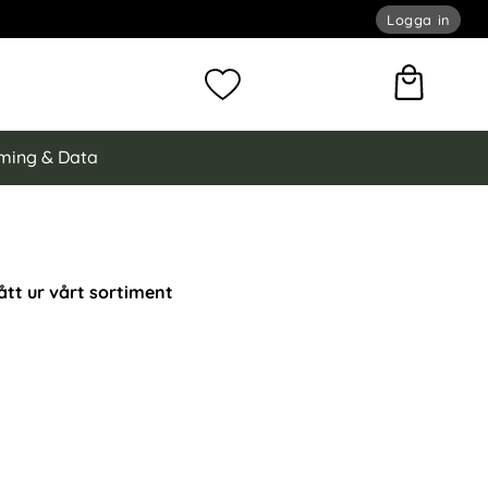
Logga in
omför sökning
Mina favoriter
ming & Data
ått ur vårt sortiment
Glitter Svart som favorit