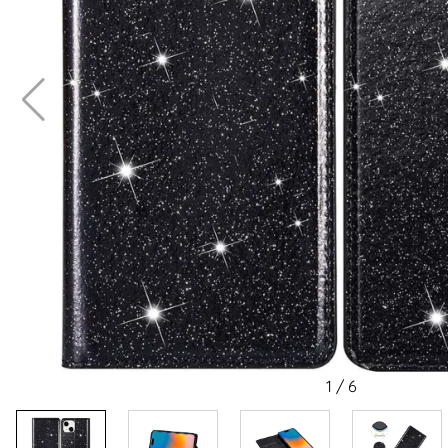
1
/
6