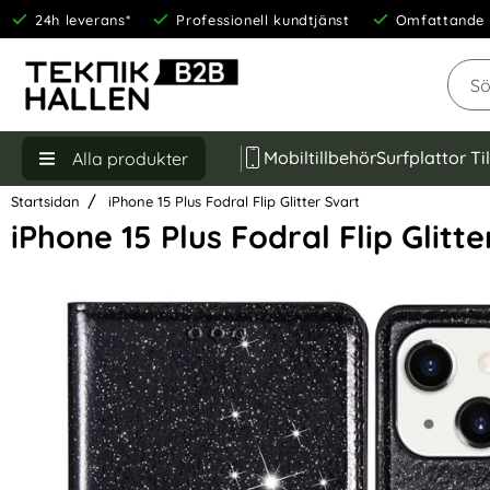
24h leverans*
Professionell kundtjänst
Omfattande 
Sök
Mobiltillbehör
Surfplattor Ti
Alla produkter
Startsidan
iPhone 15 Plus Fodral Flip Glitter Svart
iPhone 15 Plus Fodral Flip Glitte
Hoppa
över
Bilder