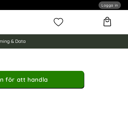
Logga in
omför sökning
Mina favoriter
ming & Data
n för att handla
 Läder Fodral - Lila som favorit