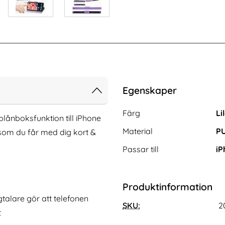
Egenskaper
Egenskaper/attribut för de
Attribut
Värde
Färg
Li
lånboksfunktion till iPhone
Material
PU
 som du får med dig kort &
Passar till
iP
Produktinformation
Linsskydd I Härdat
iPhone 17 Fodral / Magnet Skal 2in1 -
ögtalare gör att telefonen
las
SKU:
Välj Färg! (Vit)
2
t
Art. nr 240861
rea pris
111 kr
tidigare pris
111 kr