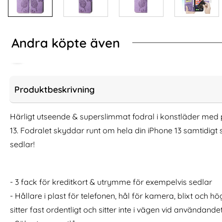
Andra köpte även
Produktbeskrivning
Härligt utseende & superslimmat fodral i konstläder med p
13. Fodralet skyddar runt om hela din iPhone 13 samtidigt
sedlar!
- 3 fack för kreditkort & utrymme för exempelvis sedlar
iPhone 11 Pro - Fodral I Äkta Läder -
2-Pack iPhone 17 
- Hållare i plast för telefonen, hål för kamera, blixt och h
Välj Färg! (Svart)
G
sitter fast ordentligt och sitter inte i vägen vid användande
Art. nr 7358
Art. nr 241766
rea pris
rea pris
111 kr
111 kr
tidigare pris
tidigare pris
111 kr
111 kr