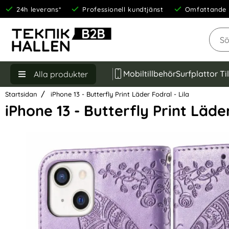
24h leverans*
Professionell kundtjänst
Omfattande 
Sök
Mobiltillbehör
Surfplattor Ti
Alla produkter
Startsidan
iPhone 13 - Butterfly Print Läder Fodral - Lila
iPhone 13 - Butterfly Print Läder
Hoppa
över
Bilder