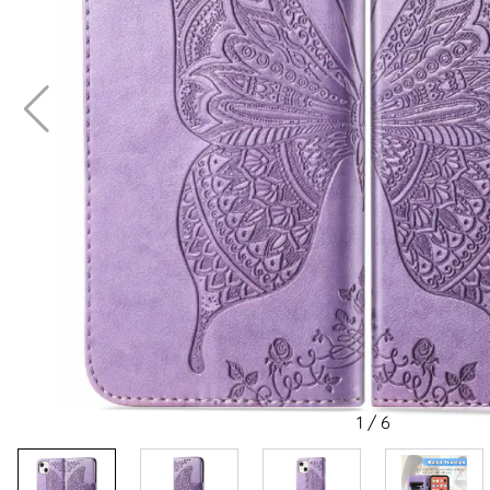
1
/
6