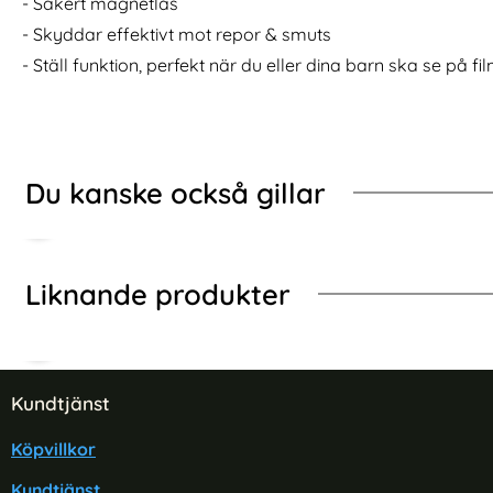
- Säkert magnetlås
Läder Fodral - Svart
iPhone 11 Pro - Fodral I Äkta Läder - Välj Färg! (Sv
Köp
2-Pack
I lager
I lager
Tillgänglighet:
Tillgänglighet:
- Skyddar effektivt mot repor & smuts
- Ställ funktion, perfekt när du eller dina barn ska se på fil
Du kanske också gillar
Liknande produkter
Sidfot Blandad info och länkar
Kundtjänst
Köpvillkor
Kundtjänst