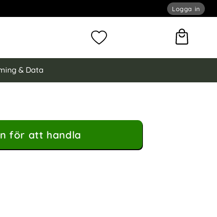
Logga in
omför sökning
Mina favoriter
ming & Data
n för att handla
ksfodral - Ljus Blå (Ljus Blå) som favorit