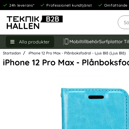
24h leverans*
Professionell kundtjänst
Omfattande 
Sök
Mobiltillbehör
Surfplattor Ti
Alla produkter
Startsidan
iPhone 12 Pro Max - Plånboksfodral - Ljus Blå (Ljus Blå)
iPhone 12 Pro Max - Plånboksfodr
Hoppa
över
Bilder