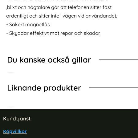
 / Plånboksfodral - Roséguld
Samsung S20 FE - Plånboksfodral I Äkta Läder - Gul 
Köp
iPhone 11 -
I lager
I lager
,blixt och högtalare gör att telefonen sitter fast
Tillgänglighet:
Tillgänglighet:
ordentligt och sitter inte i vägen vid användandet.
- Säkert magnetlås
- Skyddar effektivt mot repor och skador.
Du kanske också gillar
Liknande produkter
Sidfot Blandad info och länkar
Kundtjänst
Köpvillkor