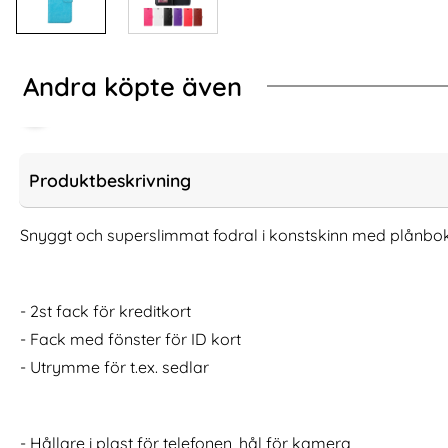
Andra köpte även
Produktbeskrivning
Snyggt och superslimmat fodral i konstskinn med plånbok
- 2st fack för kreditkort
- Fack med fönster för ID kort
- Utrymme för t.ex. sedlar
Samsung S20 FE - Plånboksfodral I
iPhone 11 - Fodral
Äkta Läder - Gul (Gul)
Färg! 
Art. nr 13399
Art. nr 7369
rea pris
rea pris
- Hållare i plast för telefonen, hål för kamera
99 kr
111 kr
tidigare pris
tidigare pris
99 kr
111 kr