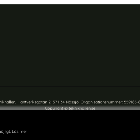
nikhallen, Hantverksgatan 2, 571 34 Nässjö. Organisationsnummer: 559165-
Copyright © teknikhallen.se
öjligt.
Läs mer