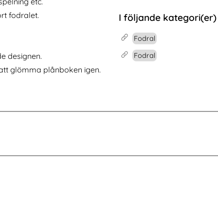
spelning etc.
Matt Blå
Phone 17 Pro Linsskydd I Härdat Glas
Köp
iPad Air 2026-2020 / Pro 11 Fodra
Köp
I lager
Tillgänglighet:
t fodralet.
I följande kategori(er)
Fodral
Fodral
de designen.
 att glömma plånboken igen.