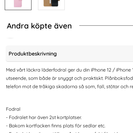
Andra köpte även
Produktbeskrivning
Med vårt läckra läderfodral ger du din iPhone 12 / iPhone 
utseende, som både är snyggt och praktiskt. Plånboksfod
telefon mot de tråkiga skadorna så som, fall, stötar och r
Fodral
Tech-Protect iPhone 12 / 12 Pro Skal
2-Pack iPhone 1
- Fodralet har även 2st kortplatser.
MagMat MagSafe Matt Blå
Härda
- Bakom kortfacken finns plats för sedlar etc.
Art. nr 216991
Art. nr 242059
rea pris
rea pris
149 kr
111 kr
tidigare pris
tidigare pris
149 kr
111 kr