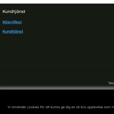
Sidfot Blandad info och länkar
Kundtjänst
Köpvillkor
Kundtjänst
Tek
Vi använder cookies för att kunna ge dig en så bra upplevelse som m