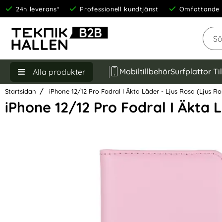
24h leverans*
Professionell kundtjänst
Omfattande 
Sök
Mobiltillbehör
Surfplattor Ti
Alla produkter
Startsidan
iPhone 12/12 Pro Fodral I Äkta Läder - Ljus Rosa (Ljus Ro
iPhone 12/12 Pro Fodral I Äkta 
Hoppa
över
Bilder