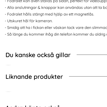
- Fodralet kan även ställas på sidan, perfekt för videoupp
H MagSafe Matt Ljus Grön
Tech-Protect iPhone 12 / 12 Pro Skal MagMat MagSafe 
Köp
2-Pack i
I lager
I lager
Tillgänglighet:
Tillgänglighet:
- Alla anslutningar & knappar kan användas utan att ta bor
- Fodralet hålls stängt med hjälp av ett magnetlås.
- Utskuret hål för kameran.
- Smidig att ha i fickan eller väskan tack vare den slimma
- Så länge du kommer ihåg din telefon kommer du aldrig
Du kanske också gillar
Liknande produkter
Hoppa
över
andra