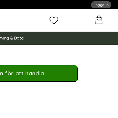
Logga in
omför sökning
Mina favoriter
ming & Data
n för att handla
 Äkta Läder - Ljus Rosa (Ljus Rosa) som favorit