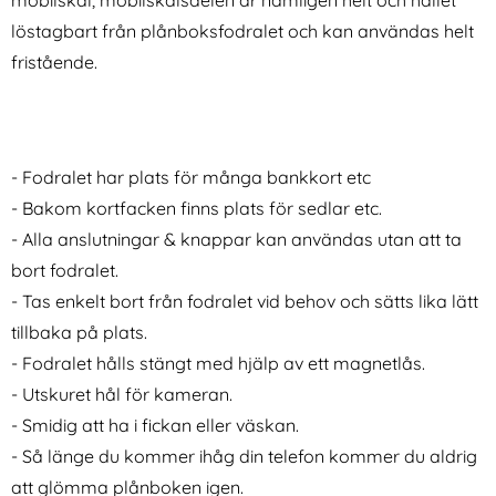
mobilskal, mobilskalsdelen är nämligen helt och hållet
löstagbart från plånboksfodralet och kan användas helt
fristående.
DG.MING iPhone 16 Fodral 2in1
iPhone 16 Pro 2-PACK
Magnet Svart
Skärmskydd Heltäckande
Art. nr 233705
Art. nr 237404
Härdat Glas
rea pris
rea pris
149 kr
161 kr
tidigare pris
tidigare pris
149 kr
161 kr
2in1 Magnet Grå
DG.MING iPhone 16 Fodral 2in1 Magnet Svart
Köp
iPhone 16 Pro 2-PACK Skärmskyd
Milanese 
Köp
I lager
I lager
- Fodralet har plats för många bankkort etc
Tillgänglighet:
Tillgänglighet:
- Bakom kortfacken finns plats för sedlar etc.
- Alla anslutningar & knappar kan användas utan att ta
bort fodralet.
- Tas enkelt bort från fodralet vid behov och sätts lika lätt
tillbaka på plats.
- Fodralet hålls stängt med hjälp av ett magnetlås.
- Utskuret hål för kameran.
- Smidig att ha i fickan eller väskan.
- Så länge du kommer ihåg din telefon kommer du aldrig
att glömma plånboken igen.