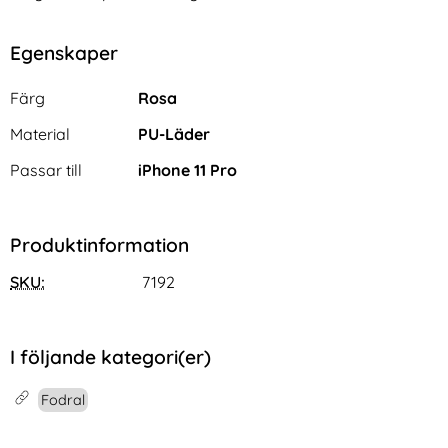
Egenskaper
Egenskaper/attribut för denna produkt
Attribut
Värde
Färg
Rosa
Material
PU-Läder
Passar till
iPhone 11 Pro
Produktinformation
SKU:
7192
I följande kategori(er)
Fodral