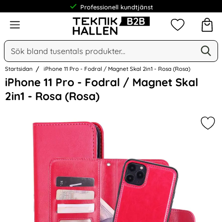
Professionell kundtjänst
Meny
Mina favorit
Sök
Ge
Sök på Narse Group AB
Startsidan
iPhone 11 Pro - Fodral / Magnet Skal 2in1 - Rosa (Rosa)
Hoppa
iPhone 11 Pro - Fodral / Magnet Skal
över
2in1 - Rosa (Rosa)
Bilder
Mark