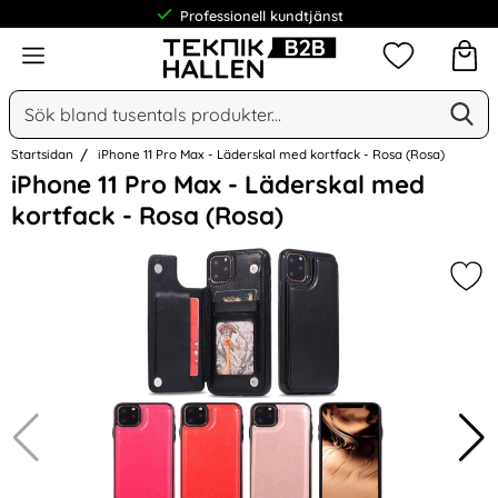
Professionell kundtjänst
Meny
Mina favorit
Sök
Ge
Sök på Narse Group AB
Startsidan
iPhone 11 Pro Max - Läderskal med kortfack - Rosa (Rosa)
Hoppa
iPhone 11 Pro Max - Läderskal med
över
kortfack - Rosa (Rosa)
Bilder
Mar