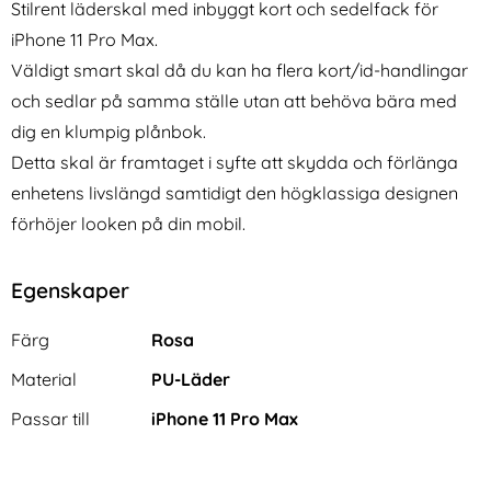
Stilrent läderskal med inbyggt kort och sedelfack för
iPhone 11 Pro Max.
Väldigt smart skal då du kan ha flera kort/id-handlingar
och sedlar på samma ställe utan att behöva bära med
dig en klumpig plånbok.
Detta skal är framtaget i syfte att skydda och förlänga
Tech-Protect iPhone 14 Pro
Samsung Galaxy Tab S9 Plus
enhetens livslängd samtidigt den högklassiga designen
Max Skal FlexAir Hybrid
Fodral Läder Grå
förhöjer looken på din mobil.
Art. nr 209514
Art. nr 221286
MagSafe Transparent
rea pris
rea pris
131 kr
174 kr
tidigare pris
tidigare pris
131 kr
174 kr
fodral/Magnet Skal - Vinröd
 iPhone 14 Pro Max Skal FlexAir Hybrid MagSafe Transpa
Köp
Samsung Galaxy Tab S9 Pl
iPhon
Köp
I lager
I lager
Tillgänglighet:
Tillgänglighet:
Egenskaper
Egenskaper/attribut för denna produkt
Attribut
Värde
Färg
Rosa
Material
PU-Läder
Passar till
iPhone 11 Pro Max