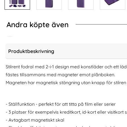
Andra köpte även
Produktbeskrivning
Stilrent fodral med 2-i-1 design med konstläder och ett l
fästes tillsammans med magneter emot plånboken.
Magneten har magnetisk stängning utan knapp för stilren 
- Ställfunktion - perfekt för att titta på film eller serier
Samsung Galaxy S25 Edge Fodral Med
iPhone 12 / 12 Pro 
- 3 platser för exempelvis kreditkort, id-kort eller visitkor
Avtagbart Kortfodral Brun
Plånboksfodr
- Avtagbart magnetiskt skal
Art. nr 238432
Art. nr 15930
rea pris
rea pris
169 kr
161 kr
tidigare pris
tidigare pris
169 kr
161 kr