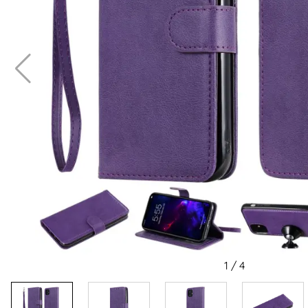
1
/
4