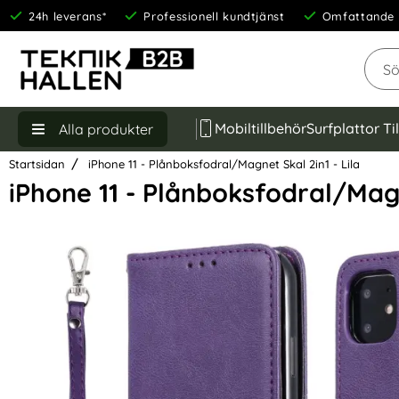
24h leverans*
Professionell kundtjänst
Omfattande 
Sök
Mobiltillbehör
Surfplattor Ti
Alla produkter
Startsidan
iPhone 11 - Plånboksfodral/Magnet Skal 2in1 - Lila
iPhone 11 - Plånboksfodral/Magn
Hoppa
över
Bilder