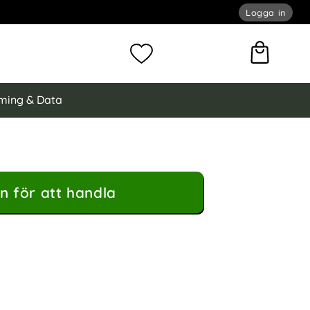
Logga in
omför sökning
Mina favoriter
ming & Data
n för att handla
/Magnet Skal 2in1 - Lila som favorit