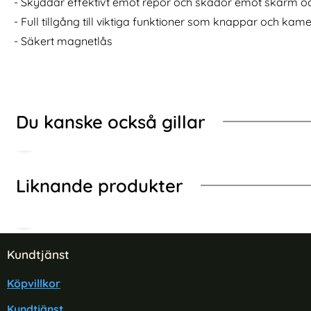
- Skyddar effektivt emot repor och skador emot skärm oc
gnetiskt Plånbok - Svart
Samsung Galaxy S25 Edge Fodral Med Avtagbart Kortfo
Köp
iPhone 12 / 12 Pro
I lager
I lager
Tillgänglighet:
Tillgänglighet:
- Full tillgång till viktiga funktioner som knappar och kam
- Säkert magnetlås
Du kanske också gillar
Liknande produkter
Sidfot Blandad info och länkar
Kundtjänst
Köpvillkor
Kundtjänst