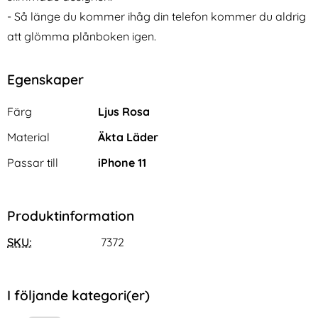
- Så länge du kommer ihåg din telefon kommer du aldrig
att glömma plånboken igen.
Egenskaper
Egenskaper/attribut för denna produkt
Attribut
Värde
Färg
Ljus Rosa
Material
Äkta Läder
Passar till
iPhone 11
Produktinformation
SKU:
7372
I följande kategori(er)