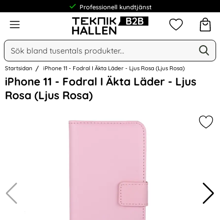
Professionell kundtjänst
Meny
Mina favorit
Sök
Ge
Sök på Narse Group AB
Startsidan
iPhone 11 - Fodral I Äkta Läder - Ljus Rosa (Ljus Rosa)
Hoppa
iPhone 11 - Fodral I Äkta Läder - Ljus
över
Rosa (Ljus Rosa)
Bilder
Mark