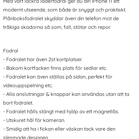
Med vårt läckra läderfodral ger du din iPhone 11 ett
modernt utseende, som både är snyggt och praktiskt.
Plånboksfodralet skyddar även din telefon mot de
tråkiga skadorna så som, fall, stötar och repor.
Fodral
iPhone 12 / 12 Pro - 2in1
Spigen iPhone
Magnet Skal /
17e/16e/14/13/13 Pro 2-PACK
- Fodralet har även 2st kortplatser.
Art. nr 15930
Art. nr 202292
Plånboksfodral - Roséguld
ALM Heltäckande
rea pris
rea pris
161 kr
- Bakom kortfacken finns plats för sedlar etc.
194 kr
tidigare pris
tidigare pris
161 kr
194 kr
Skärmskydd
äder Kortfack Svart
 / 12 Pro - 2in1 Magnet Skal / Plånboksfodral - Roséguld
Spigen iPhone 17e/16e/14/13/13 Pro 2-
Köp
Köp
D
I lager
I lager
- Fodralet kan även ställas på sidan, perfekt för
Tillgänglighet:
Tillgänglighet:
videouppspelning etc.
- Alla anslutningar & knappar kan användas utan att ta
bort fodralet.
- Fodralet hålls stängt med hjälp av ett magnetlås.
- Utskuret hål för kameran.
- Smidig att ha i fickan eller väskan tack vare den
slimmade designen.