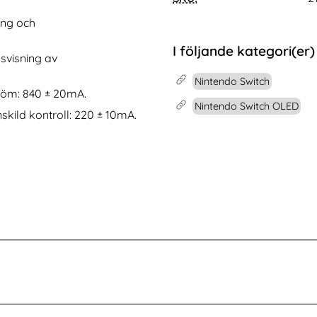
Bluetooth Android Auto Adapter Svart
Köp
CASEME Samsung Galaxy S25 Edge Fo
Apple W
Köp
I lager
Tillgänglighet:
ng och
I följande kategori(er)
svisning av
Nintendo Switch
tröm: 840 ± 20mA.
Nintendo Switch OLED
kild kontroll: 220 ± 10mA.