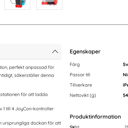
Egenskaper
Egenskaper/attribut för de
Attribut
Värde
Färg
Sv
ion, perfekt anpassad för
Passar till
Ni
mtidigt, säkerställer denna
Tillverkare
iP
tationen för att ladda
Nettovikt (g)
54
1 till 4 JoyCon-kontroller
oth Android Auto
CASEME Samsung Galaxy S25 Edge
Produktinformation
r Svart
Fodral Multifuntionell Rosa
Art. nr 238519
ursprungliga dockan för att
rea pris
319 kr
s
tidigare pris
319 kr
SKU:
2