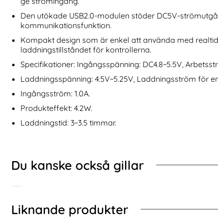
ge strömingång.
dkontroll Blå / Orange
Nintendo Switch 2 Skal Till Handkontroll Svart
Köp
Trådlös 
I lager
I lager
Tillgänglighet:
Tillgänglighet:
Den utökade USB2.0-modulen stöder DC5V-strömutgå
kommunikationsfunktion.
Kompakt design som är enkel att använda med realtid
laddningstillståndet för kontrollerna.
Specifikationer: Ingångsspänning: DC4.8~5.5V, Arbetss
Laddningsspänning: 4.5V~5.25V, Laddningsström för ens
Ingångsström: 1.0A.
Produkteffekt: 4.2W.
Laddningstid: 3~3.5 timmar.
Du kanske också gillar
Liknande produkter