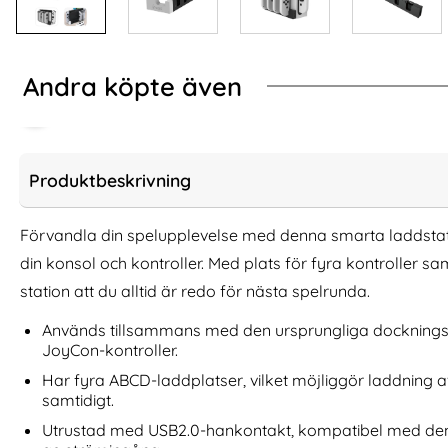
Andra köpte även
Produktbeskrivning
Förvandla din spelupplevelse med denna smarta laddstat
din konsol och kontroller. Med plats för fyra kontroller sa
station att du alltid är redo för nästa spelrunda.
Används tillsammans med den ursprungliga dockningss
JoyCon-kontroller.
Har fyra ABCD-laddplatser, vilket möjliggör laddning av 
Nintendo Switch 2 Skal Till
Trådlös Blueto
samtidigt.
Handkontroll Svart
Adapte
Art. nr 238581
Art. nr 233887
Utrustad med USB2.0-hankontakt, kompatibel med den 
rea pris
rea pris
199 kr
486 kr
tidigare pris
tidigare pri
199 kr
486 kr