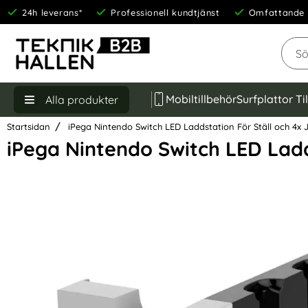
24h leverans*
Professionell kundtjänst
Omfattande 
Sök
Mobiltillbehör
Surfplattor Ti
Alla produkter
Startsidan
iPega Nintendo Switch LED Laddstation För Ställ och 4x 
iPega Nintendo Switch LED Ladd
Hoppa
över
Bilder