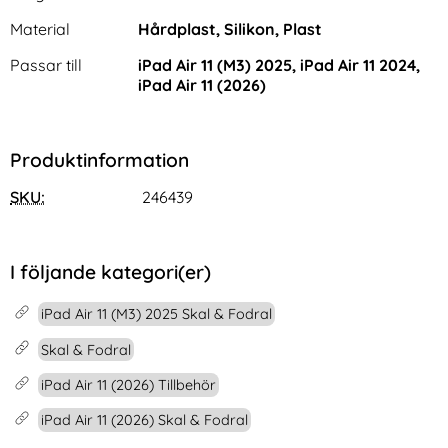
Material
Hårdplast, Silikon, Plast
Passar till
iPad Air 11 (M3) 2025, iPad Air 11 2024,
iPad Air 11 (2026)
Produktinformation
ESR iPad Air 11 2026-2024
Samsung Galaxy S26 Plus
Skärmskydd Avtagbart
Fodral Läder Marmor Lila
SKU:
246439
Art. nr 230144
Art. nr 246117
Magnetisk (Privacy)
rea pris
rea pris
349 kr
111 kr
tidigare pris
tidigare pris
349 kr
111 kr
 Liquid Silikon Gul
ir 11 2026-2024 Skärmskydd Avtagbart Magnetisk (Priva
Köp
Samsung Galaxy S26 Plus Fod
Köp
I lager
I lager
Tillgänglighet:
Tillgänglighet:
I följande kategori(er)
iPad Air 11 (M3) 2025 Skal & Fodral
Skal & Fodral
iPad Air 11 (2026) Tillbehör
iPad Air 11 (2026) Skal & Fodral