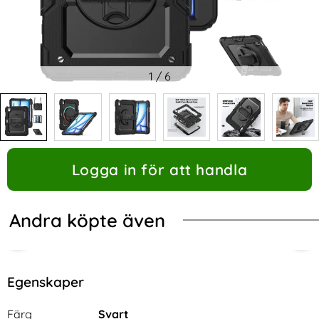
1
/
6
Logga in för att handla
Andra köpte även
Egenskaper
Egenskaper/attribut för denna produkt
Attribut
Värde
Färg
Svart