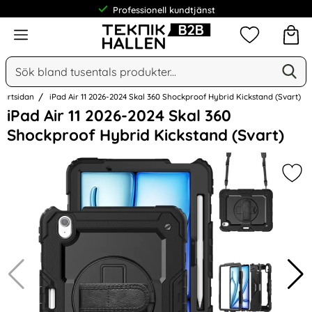
Professionell kundtjänst
Meny
Mina favorit
Sök
Ge
Sök på Narse Group AB
tartsidan
iPad Air 11 2026-2024 Skal 360 Shockproof Hybrid Kickstand (Svart)
Hoppa
iPad Air 11 2026-2024 Skal 360
över
Shockproof Hybrid Kickstand (Svart)
Bilder
Mark