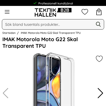
Professionell kundtjänst
Meny
Mina favorit
Sök
Ge
Sök på Narse Group AB
Startsidan
IMAK Motorola Moto G22 Skal Transparent TPU
Hoppa
IMAK Motorola Moto G22 Skal
över
Transparent TPU
Bilder
Mar