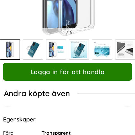
1
/
6
Logga in för att handla
Andra köpte även
-63%
Egenskaper
Egenskaper/attribut för denna produkt
Attribut
Värde
Färg
Transparent