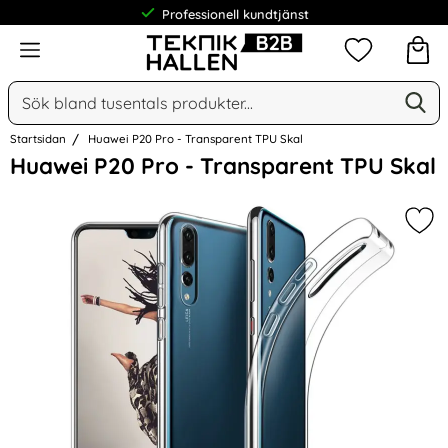
Professionell kundtjänst
Meny
Mina favorit
Sök
Ge
Sök på Narse Group AB
Startsidan
Huawei P20 Pro - Transparent TPU Skal
Hoppa
Huawei P20 Pro - Transparent TPU Skal
över
Bilder
Mar