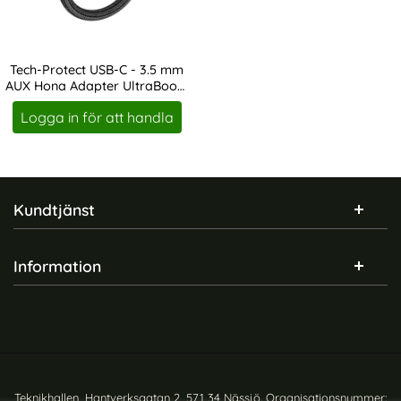
Tech-Protect USB-C - 3.5 mm
AUX Hona Adapter UltraBoost
Art. nr 232875
Svart
Logga in för att handla
Sidfot Blandad info och länkar
Kundtjänst
Information
Teknikhallen, Hantverksgatan 2, 571 34 Nässjö. Organisationsnummer: