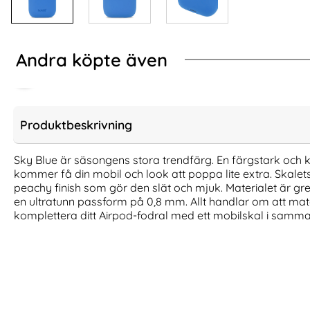
Andra köpte även
Produktbeskrivning
Sky Blue är säsongens stora trendfärg. En färgstark och
kommer få din mobil och look att poppa lite extra. Skalet
peachy finish som gör den slät och mjuk. Materialet är g
en ultratunn passform på 0,8 mm. Allt handlar om att matcha
komplettera ditt Airpod-fodral med ett mobilskal i samm
Spigen AirPods Pro 3 Skal Urban Fit
Mcdodo 1.2m 3in1
Svart
100W/Lightni
Art. nr 242746
Art. nr 224603
rea pris
rea pris
186 kr
274 kr
tidigare pris
tidigare pri
186 kr
274 kr