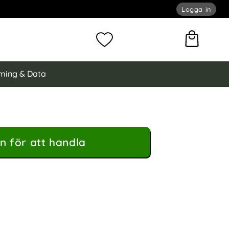
Logga in
omför sökning
Mina favoriter
ming & Data
n för att handla
ods Nygård Sky Blue som favorit