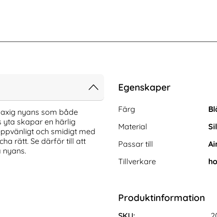
Egenskaper
Egenskaper/attribut för de
Attribut
Värde
Färg
Bl
 kaxig nyans som både
s yta skapar en härlig
Material
Si
reppvänligt och smidigt med
 rätt. Se därför till att
Passar till
Ai
a nyans.
Tillverkare
ho
 USB-C Till USB-C
holdit iPhone 15 Pro Mobilskal Seethru
Produktinformation
ng/Apple Watch
Svart
Art. nr 219861
rea pris
199 kr
s
tidigare pris
199 kr
SKU:
2