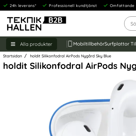
24h leverans*
Professionell kundtjänst
Omfattande 
Sök
Mobiltillbehör
Surfplattor Ti
Alla produkter
Startsidan
holdit Silikonfodral AirPods Nygård Sky Blue
holdit Silikonfodral AirPods Ny
Hoppa
över
Bilder