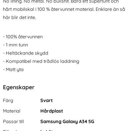
No lining. No metal. No bullshit. Bara ett supertunt och
hårt mobilskal i 100 % återvunnet material. Enklare än så
här blir det inte.
- 100% återvunnen
- 1 mm tunn
Samsung Galaxy Tab S10 Lite
holdit Samsung Galaxy A54
- Heltäckande skydd
Fodral Tri-Fold Graffiti
5G Skärmskydd Heltäckande
Art. nr 242643
Art. nr 219645
Härdat Glas
- Kompatibel med trådlös laddning
rea pris
rea pris
186 kr
181 kr
tidigare pris
tidigare pris
186 kr
181 kr
r iPhone 7/8
msung Galaxy Tab S10 Lite Fodral Tri-Fold Graffiti
holdit Samsung Galaxy A54 5G Skärm
Köp
Köp
- Matt yta
I lager
I lager
Tillgänglighet:
Tillgänglighet:
Egenskaper
Egenskaper/attribut för denna produkt
Attribut
Värde
Färg
Svart
Material
Hårdplast
Passar till
Samsung Galaxy A34 5G