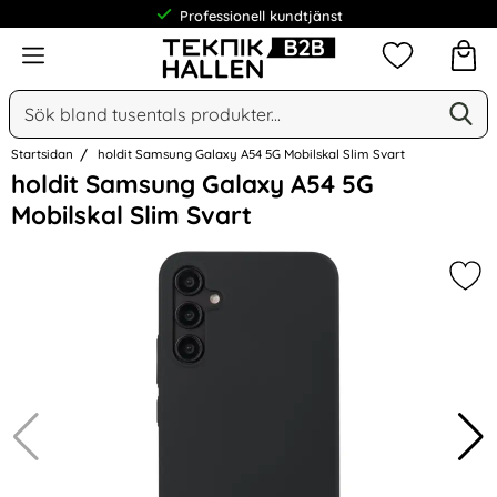
Professionell kundtjänst
Meny
Mina favorit
Sök
Ge
Sök på Narse Group AB
Startsidan
holdit Samsung Galaxy A54 5G Mobilskal Slim Svart
Hoppa
holdit Samsung Galaxy A54 5G
över
Mobilskal Slim Svart
Bilder
Mar