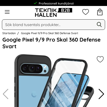
Professionell kundtjänst
Meny
Mina favorit
Sök
Ge
Sök på Narse Group AB
Startsidan
Google Pixel 9/9 Pro Skal 360 Defense Svart
Hoppa
Google Pixel 9/9 Pro Skal 360 Defense
över
Svart
Bilder
Mar