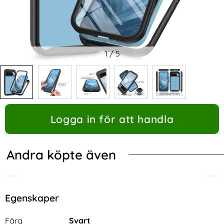
1
/
5
Logga in för att handla
Andra köpte även
Egenskaper
Egenskaper/attribut för denna produkt
Attribut
Värde
Färg
Svart