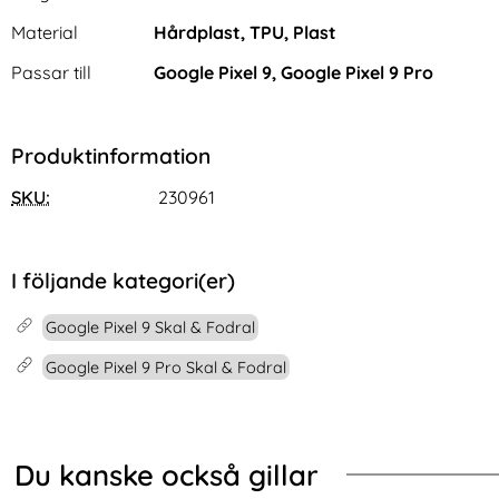
Material
Hårdplast, TPU, Plast
Passar till
Google Pixel 9, Google Pixel 9 Pro
Produktinformation
iPega Nintendo Switch 2 2-
Samsung Galaxy A57 5G
SKU:
230961
PACK Batteripaket För
Fodral RFID Läder Rosa
Art. nr 246289
Art. nr 246129
Handkontroll (Svart)
Blommor
rea pris
rea pris
286 kr
136 kr
tidigare pris
tidigare pris
286 kr
136 kr
ip Läder Grå
ndo Switch 2 2-PACK Batteripaket För Handkontroll (Sva
Köp
Samsung Galaxy A57 5G Fodral 
Köp
AHAS
I lager
I lager
Tillgänglighet:
Tillgänglighet:
I följande kategori(er)
Google Pixel 9 Skal & Fodral
Google Pixel 9 Pro Skal & Fodral
Du kanske också gillar