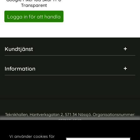
Transparent
Art. nr 246328
Logga in för att handla
Sidfot Blandad info och länkar
Kundtjänst
Information
Teknikhallen, Hantverksgatan 2, 571 34 Nässjö. Organisationsnummer:
559165-6540
Copyright © teknikhallen.se
Vi använder cookies för