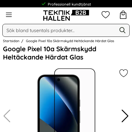
Professionell kundtjänst
Meny
Mina favorit
Sök
Ge
Sök på Narse Group AB
Startsidan
Google Pixel 10a Skärmskydd Heltäckande Härdat Glas
Hoppa
Google Pixel 10a Skärmskydd
över
Heltäckande Härdat Glas
Bilder
Mar