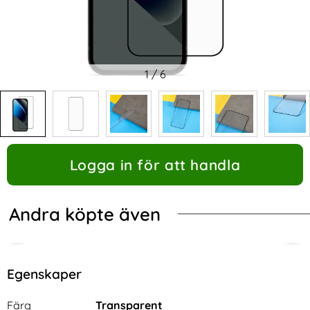
1
/
6
Logga in för att handla
Andra köpte även
Egenskaper
Egenskaper/attribut för denna produkt
Attribut
Värde
Färg
Transparent