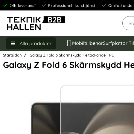
24h leverans*
Professionell kundtjänst
Omfattande 
Sök
Mobiltillbehör
Surfplattor Ti
Alla produkter
Startsidan
Galaxy Z Fold 6 Skärmskydd Heltäckande TPU
Galaxy Z Fold 6 Skärmskydd H
Hoppa
över
Bilder