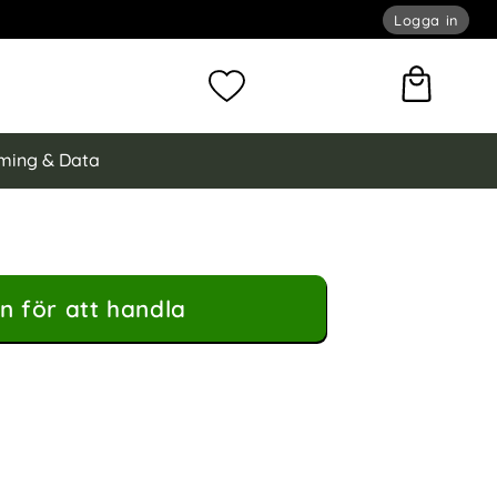
Logga in
omför sökning
Mina favoriter
ming & Data
n för att handla
ydd Heltäckande TPU som favorit