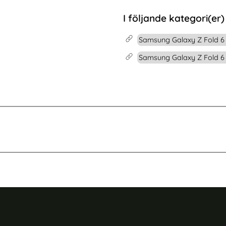
6 Ultra Fodral RFID Läder Fjärilar / Blommor
Köp
REDPEPPER Galaxy S25 Ultra Skal Mag
Köp
I lager
Tillgänglighet:
I följande kategori(er)
Samsung Galaxy Z Fold 6 
Samsung Galaxy Z Fold 