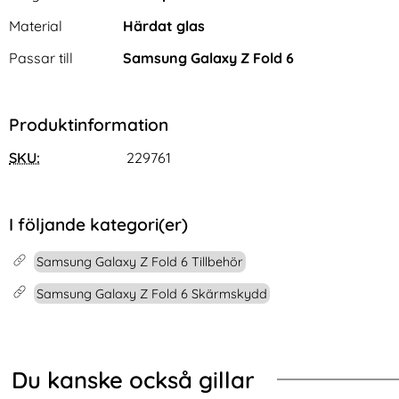
Material
Härdat glas
Passar till
Samsung Galaxy Z Fold 6
Produktinformation
iPhone 16 Pro Fodral
2m Thunderbolt 5 Kabel USB-
SKU:
229761
Rhombus Läder Roséguld
C 240W 8K / 60Hz PD Svart
Art. nr 230042
Art. nr 247160
rea pris
rea pris
124 kr
186 kr
tidigare pris
tidigare pris
124 kr
186 kr
FID Rhombus Läder Svart
iPhone 16 Pro Fodral Rhombus Läder Roséguld
Köp
2m Thunderbolt 5 Kabel USB-C 
Köp
I lager
I lager
Tillgänglighet:
Tillgänglighet:
I följande kategori(er)
Samsung Galaxy Z Fold 6 Tillbehör
Samsung Galaxy Z Fold 6 Skärmskydd
Du kanske också gillar