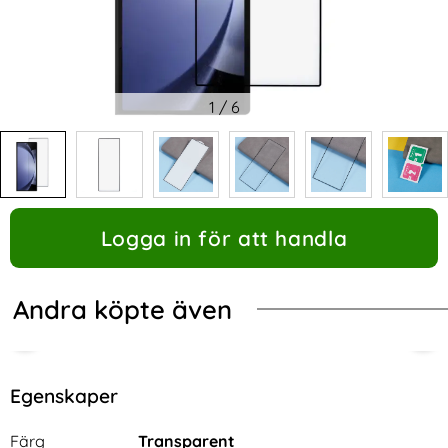
1
/
6
Logga in för att handla
Andra köpte även
Egenskaper
Egenskaper/attribut för denna produkt
Attribut
Värde
Färg
Transparent