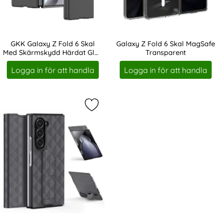
dd Härdat Glas Guld
Galaxy Z Fold 6 Linsskydd Härdat Glas
Köp
IMAK Galaxy Z Fold 6 Skä
Köp
I lager
I lager
Tillgänglighet:
Tillgänglighet:
GKK Galaxy Z Fold 6 Skal
Galaxy Z Fold 6 Skal MagSafe
Med Skärmskydd Härdat Glas
Transparent
Art. nr 229722
Art. nr 229683
Svart
Logga in för att handla
Logga in för att handla
Markera dUX DUCIS Galaxy Z Fold 6 