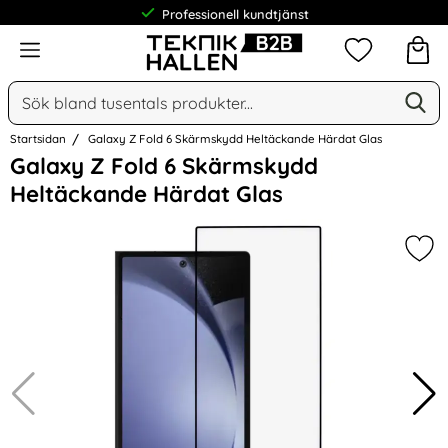
Professionell kundtjänst
Meny
Mina favorit
Sök
Ge
Sök på Narse Group AB
Startsidan
Galaxy Z Fold 6 Skärmskydd Heltäckande Härdat Glas
Hoppa
Galaxy Z Fold 6 Skärmskydd
över
Heltäckande Härdat Glas
Bilder
Mar