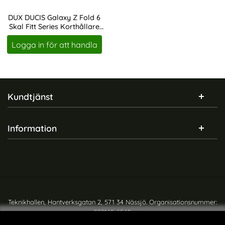
DUX DUCIS Galaxy Z Fold 6
Skal Fitt Series Korthållare
Art. nr 229705
Grå
Logga in för att handla
Sidfot Blandad info och länkar
Kundtjänst
Information
Teknikhallen, Hantverksgatan 2, 571 34 Nässjö. Organisationsnummer:
559165-6540
Copyright © teknikhallen.se