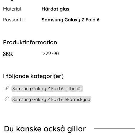
Material
Härdat glas
Passar till
Samsung Galaxy Z Fold 6
Produktinformation
Samsung Galaxy S26 Ultra
iPhone 16 Pro Fodral Med
SKU:
229790
Fodral RFID Läder Fjärilar /
Fjärilar Blå
Art. nr 246253
Art. nr 229910
Blommor
rea pris
rea pris
136 kr
99 kr
tidigare pris
tidigare pris
136 kr
99 kr
Wavy Matt Svart
Galaxy S26 Ultra Fodral RFID Läder Fjärilar / Blommor
Köp
iPhone 16 Pro Fodral M
Köp
I lager
I lager
Tillgänglighet:
Tillgänglighet:
I följande kategori(er)
Samsung Galaxy Z Fold 6 Tillbehör
Samsung Galaxy Z Fold 6 Skärmskydd
Du kanske också gillar