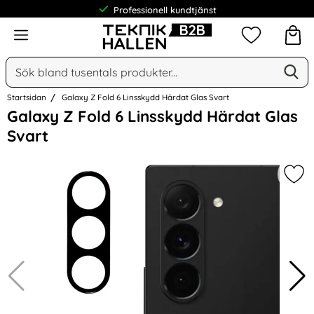
Professionell kundtjänst
Meny
Mina favorit
Sök
Ge
Sök på Narse Group AB
Startsidan
Galaxy Z Fold 6 Linsskydd Härdat Glas Svart
Hoppa
Galaxy Z Fold 6 Linsskydd Härdat Glas
över
Svart
Bilder
Mar