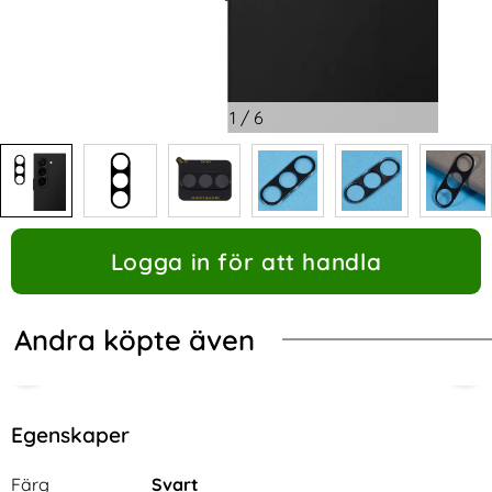
1
/
6
Logga in för att handla
Andra köpte även
Egenskaper
Egenskaper/attribut för denna produkt
Attribut
Värde
Färg
Svart