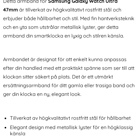
Detta armband för
Samsung Galaxy Watch Ultra
47mm
är tillverkat av högkvalitativt rostfritt stål och
erbjuder både hållbarhet och stil. Med fin hantverksteknik
och en yta som utstrålar metallisk lyster, ger detta
armband din smartklocka en lyxig och stilren känsla.
CASEME Samsung Galaxy S25
iPega Nintendo Switch 2 2-
Edge Fodral Multifuntionell
PACK Batteripaket För
Armbandet är designat för att enkelt kunna anpassas
Art. nr 238519
Art. nr 246288
Rosa
Handkontroll (Röd/Blå)
rea pris
rea pris
319 kr
efter din handled med ett praktiskt spänne som ser till att
286 kr
tidigare pris
tidigare pris
319 kr
286 kr
band Milanese Silver
Samsung Galaxy S25 Edge Fodral Multifuntionell Rosa
iPega Nintendo Switch 2 2-PACK Batteri
Köp
Tech-Prot
Köp
I lager
I lager
klockan sitter säkert på plats. Det är ett utmärkt
Tillgänglighet:
Tillgänglighet:
ersättningsarmband för ditt gamla eller trasiga band och
ger din klocka en ny, elegant look.
Tillverkat av högkvalitativt rostfritt stål för hållbarhet
Elegant design med metallisk lyster för en högklassig
känsla