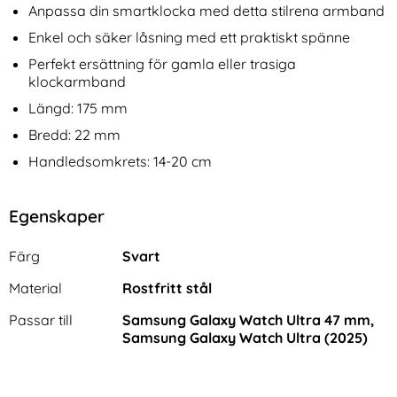
Anpassa din smartklocka med detta stilrena armband
Enkel och säker låsning med ett praktiskt spänne
Perfekt ersättning för gamla eller trasiga
klockarmband
Längd: 175 mm
Bredd: 22 mm
Handledsomkrets: 14-20 cm
Egenskaper
Egenskaper/attribut för denna produkt
Attribut
Värde
Färg
Svart
Material
Rostfritt stål
Passar till
Samsung Galaxy Watch Ultra 47 mm,
Samsung Galaxy Watch Ultra (2025)