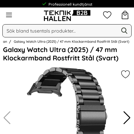
Professionell kundtjänst
Meny
Mina favorit
Sök
Ge
Sök på Narse Group AB
sidan
Galaxy Watch Ultra (2025) / 47 mm Klockarmband Rostfritt Stål (Svart)
Hoppa
Galaxy Watch Ultra (2025) / 47 mm
över
Klockarmband Rostfritt Stål (Svart)
Bilder
Mar