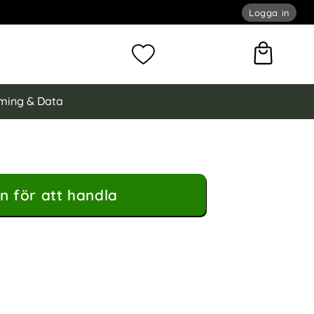
Logga in
omför sökning
Mina favoriter
ming & Data
n för att handla
5) / 47 mm Armband Wave Design Vit som favorit