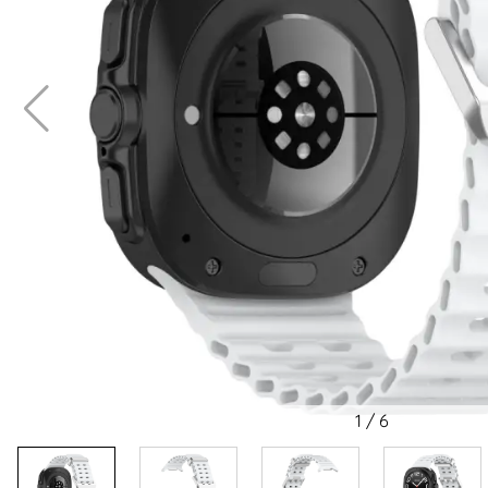
1
/
6