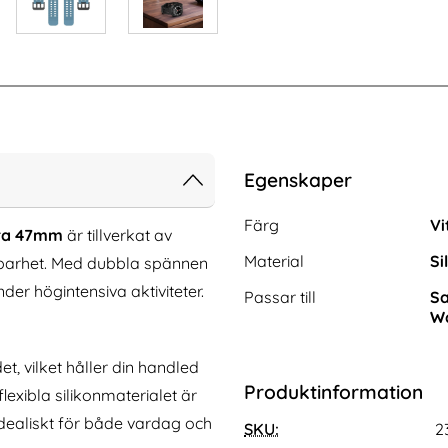
Egenskaper
Egenskaper/attribut för de
Attribut
Värde
Färg
Vi
tra 47mm
är tillverkat av
Material
Si
llbarhet. Med dubbla spännen
der högintensiva aktiviteter.
Passar till
Sa
Wa
, vilket håller din handled
Produktinformation
l Shockproof Hybrid
iPhone 16 Pro Max Fodral Med Fjäril
lexibla silikonmaterialet är
parent
Tryck Lila
 idealiskt för både vardag och
Art. nr 234082
SKU:
2
rea pris
111 kr
tidigare pris
111 kr