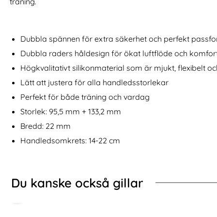
träning.
7/FE Silikon Stativ Rosa
Samsung Galaxy A16/A26 5G Fodral RFID Rosa Bl
Köp
iPhone 16 
I lager
I lager
Tillgänglighet:
Tillgänglighet:
Dubbla spännen för extra säkerhet och perfekt passf
Dubbla raders håldesign för ökat luftflöde och komfor
Högkvalitativt silikonmaterial som är mjukt, flexibelt och
Lätt att justera för alla handledsstorlekar
Perfekt för både träning och vardag
Storlek: 95,5 mm + 133,2 mm
Bredd: 22 mm
Handledsomkrets: 14-22 cm
Du kanske också gillar