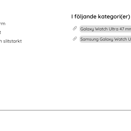
ommor
Pro Skal Shockproof Hybrid Transparent
Köp
iPhone 16 Pro Max Fodral Me
Köp
I lager
Tillgänglighet:
I följande kategori(er)
orm
Galaxy Watch Ultra 47 m
t
Samsung Galaxy Watch Ult
 slitstarkt