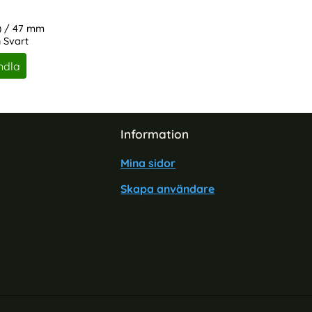
) / 47 mm
 Svart
ndla
Information
Mina sidor
Skapa användare