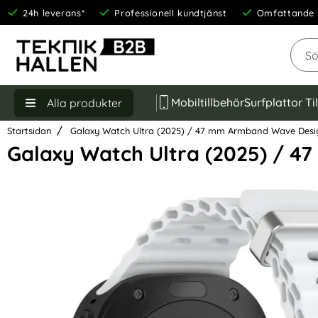
24h leverans*
Professionell kundtjänst
Omfattande 
Sök
Mobiltillbehör
Surfplattor Ti
Alla produkter
Startsidan
Galaxy Watch Ultra (2025) / 47 mm Armband Wave Desig
Galaxy Watch Ultra (2025) / 
Hoppa
över
Bilder