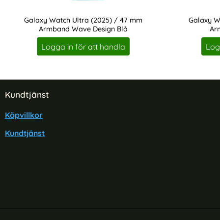
Galaxy Watch Ultra (2025) / 47 mm
Galaxy W
Armband Wave Design Blå
Ar
Art. nr 230185
Art. nr 230182
Logga in för att handla
Log
Sidfot Blandad info och länkar
Kundtjänst
Köpvillkor
Kundtjänst