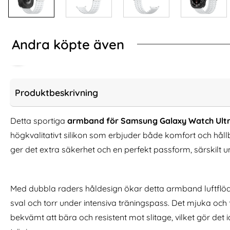
Andra köpte även
Produktbeskrivning
Detta sportiga
armband för Samsung Galaxy Watch Ul
högkvalitativt silikon som erbjuder både komfort och hå
ger det extra säkerhet och en perfekt passform, särskilt un
Med dubbla raders håldesign ökar detta armband luftflödet
Samsung Galaxy A16/A26 5G Fodral
iPhone 16 Pro Ska
sval och torr under intensiva träningspass. Det mjuka och f
RFID Rosa Blommor
Trans
bekvämt att bära och resistent mot slitage, vilket gör det
Art. nr 235785
Art. nr 230021
rea pris
rea pris
136 kr
111 kr
tidigare pris
tidigare pris
136 kr
111 kr