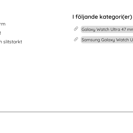
s Privacy
ixel 10/10 Pro 2in1 Magnet Fodral / Skal Blå
Köp
Samsung Galaxy S26 Ultra Fodral M
Köp
I lager
Tillgänglighet:
I följande kategori(er)
orm
Galaxy Watch Ultra 47 m
t
Samsung Galaxy Watch Ult
 slitstarkt