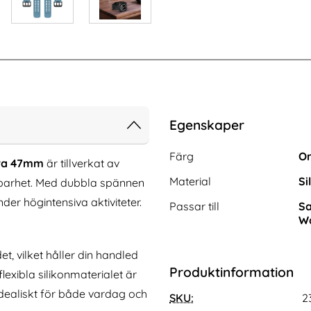
Egenskaper
Egenskaper/attribut för de
Attribut
Värde
Färg
O
tra 47mm
är tillverkat av
Material
Si
llbarhet. Med dubbla spännen
der högintensiva aktiviteter.
Passar till
Sa
Wa
, vilket håller din handled
Produktinformation
xel 10/10 Pro 2in1
Samsung Galaxy S26 Ultra Fodral Med
lexibla silikonmaterialet är
al / Skal Blå
Blommigt Tryck Roséguld
 idealiskt för både vardag och
Art. nr 244026
SKU:
2
rea pris
124 kr
tidigare pris
124 kr