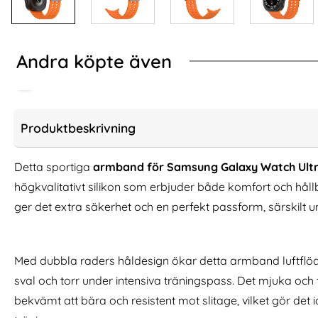
Andra köpte även
Produktbeskrivning
Detta sportiga
armband för Samsung Galaxy Watch Ul
högkvalitativt silikon som erbjuder både komfort och hå
ger det extra säkerhet och en perfekt passform, särskilt un
Med dubbla raders håldesign ökar detta armband luftflödet
ESR Samsung Galaxy S25 Ultra
DG.MING Google Pi
sval och torr under intensiva träningspass. Det mjuka och f
Skärmskydd Härdat Glas Privacy
Magnet Fodr
bekvämt att bära och resistent mot slitage, vilket gör det
Art. nr 237922
Art. nr 241046
rea pris
rea pris
124 kr
156 kr
tidigare pris
tidigare pris
124 kr
156 kr