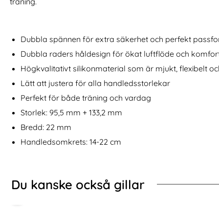
träning.
lus Skal EVA Kickstand Lila
ESR Samsung Galaxy S25 Ultra Skärmskydd Härdat Gla
Köp
DG.MING Google P
I lager
I lager
Tillgänglighet:
Tillgänglighet:
Dubbla spännen för extra säkerhet och perfekt passf
Dubbla raders håldesign för ökat luftflöde och komfor
Högkvalitativt silikonmaterial som är mjukt, flexibelt och
Lätt att justera för alla handledsstorlekar
Perfekt för både träning och vardag
Storlek: 95,5 mm + 133,2 mm
Bredd: 22 mm
Handledsomkrets: 14-22 cm
Du kanske också gillar