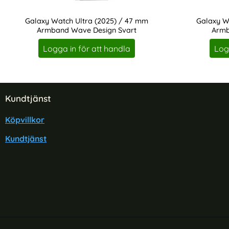
Galaxy Watch Ultra (2025) / 47 mm
Galaxy W
Armband Wave Design Svart
Armb
Art. nr 230181
Art. nr 230185
Logga in för att handla
Log
Sidfot Blandad info och länkar
Kundtjänst
Köpvillkor
Kundtjänst