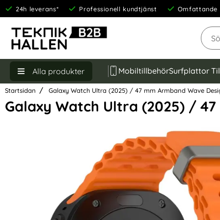
24h leverans*
Professionell kundtjänst
Omfattande 
Sök
Mobiltillbehör
Surfplattor Ti
Alla produkter
Startsidan
Galaxy Watch Ultra (2025) / 47 mm Armband Wave Desi
Galaxy Watch Ultra (2025) / 
Hoppa
över
Bilder