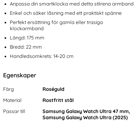
Anpassa din smartklocka med detta stilrena armband
Enkel och säker låsning med ett praktiskt spänne
Perfekt ersättning för gamla eller trasiga
klockarmband
Längd: 175 mm
Bredd: 22 mm
Handledsomkrets: 14-20 cm
Egenskaper
Egenskaper/attribut för denna produkt
Attribut
Värde
Färg
Roséguld
Material
Rostfritt stål
Passar till
Samsung Galaxy Watch Ultra 47 mm,
Samsung Galaxy Watch Ultra (2025)