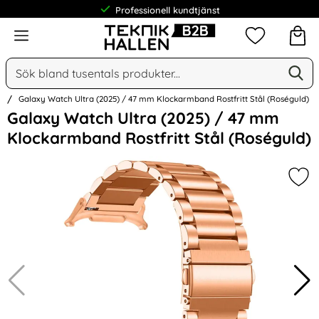
Professionell kundtjänst
Meny
Mina favorit
Sök
Ge
Sök på Narse Group AB
n
Galaxy Watch Ultra (2025) / 47 mm Klockarmband Rostfritt Stål (Roséguld)
Hoppa
Galaxy Watch Ultra (2025) / 47 mm
över
Klockarmband Rostfritt Stål (Roséguld)
Bilder
Mar