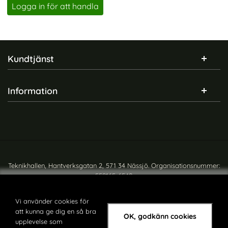
Logga in för att handla
Sidfot Blandad info och länkar
Kundtjänst
Information
Teknikhallen, Hantverksgatan 2, 571 34 Nässjö. Organisationsnummer:
559165-6540
Copyright © teknikhallen.se
Vi använder cookies för
att kunna ge dig en så bra
OK, godkänn cookies
upplevelse som