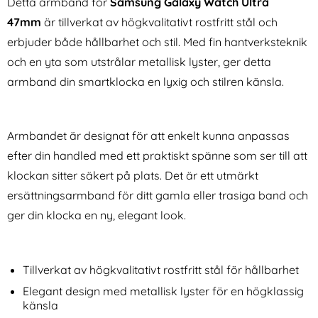
Detta armband för
Samsung Galaxy Watch Ultra
47mm
är tillverkat av högkvalitativt rostfritt stål och
erbjuder både hållbarhet och stil. Med fin hantverksteknik
och en yta som utstrålar metallisk lyster, ger detta
armband din smartklocka en lyxig och stilren känsla.
REDPEPPER Galaxy S25 Ultra
Samsung Galaxy Tab S10 Lite
Skal MagSafe Vattentätt IP68
Fodral Tri-Fold Graffiti
Armbandet är designat för att enkelt kunna anpassas
Art. nr 243850
Art. nr 242643
Svart
rea pris
rea pris
236 kr
efter din handled med ett praktiskt spänne som ser till att
186 kr
tidigare pris
tidigare pris
236 kr
186 kr
vart
m Armband Metall Titanium
R Galaxy S25 Ultra Skal MagSafe Vattentätt IP68 Svart
Köp
Samsung Galaxy Tab S10 Lite F
Tech-Prot
Köp
I lager
I lager
klockan sitter säkert på plats. Det är ett utmärkt
Tillgänglighet:
Tillgänglighet:
ersättningsarmband för ditt gamla eller trasiga band och
ger din klocka en ny, elegant look.
Tillverkat av högkvalitativt rostfritt stål för hållbarhet
Elegant design med metallisk lyster för en högklassig
känsla