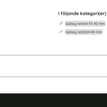
6 Fodral Rhombus Läder Blommor Vit
Köp
iPhone 16 Pro Fodral Fyrk
Köp
I lager
Tillgänglighet:
I följande kategori(er)
Galaxy Watch FE 40 mm
Galaxy Watch4 40 mm