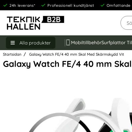
24h leverans*
Professionell kundtjänst
Omfattande 
Sök
Mobiltillbehör
Surfplattor Ti
Alla produkter
Startsidan
Galaxy Watch FE/4 40 mm Skal Med Skärmskydd Vit
Galaxy Watch FE/4 40 mm Skal
Hoppa
över
Bilder