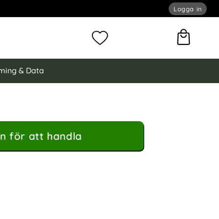
Logga in
omför sökning
Mina favoriter
ming & Data
n för att handla
 Skal Med Skärmskydd Vit som favorit