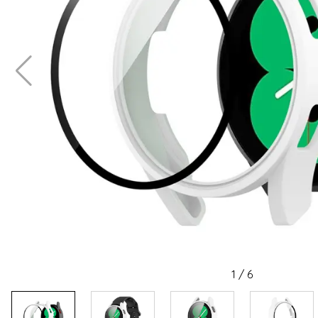
1
/
6