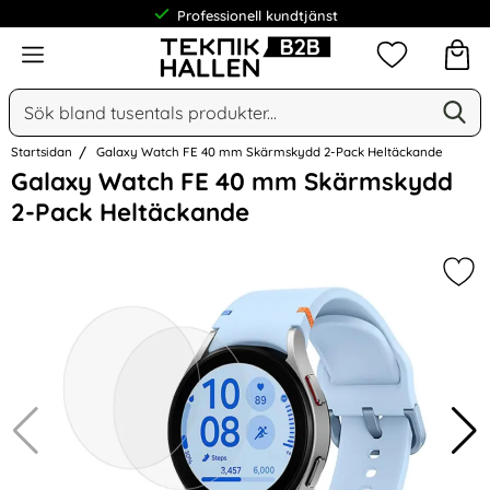
Professionell kundtjänst
Meny
Mina favorit
Sök
Ge
Sök på Narse Group AB
Startsidan
Galaxy Watch FE 40 mm Skärmskydd 2-Pack Heltäckande
Hoppa
Galaxy Watch FE 40 mm Skärmskydd
över
2-Pack Heltäckande
Bilder
Mar