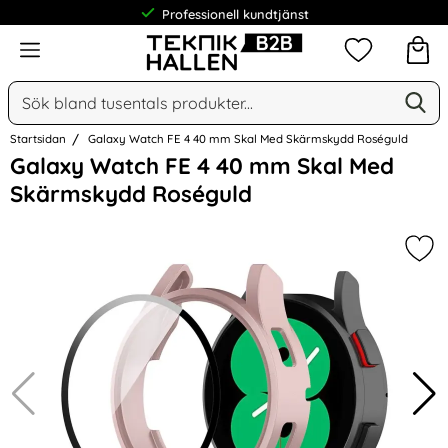
Professionell kundtjänst
Meny
Mina favorit
Sök
Ge
Sök på Narse Group AB
Startsidan
Galaxy Watch FE 4 40 mm Skal Med Skärmskydd Roséguld
Hoppa
Galaxy Watch FE 4 40 mm Skal Med
över
Skärmskydd Roséguld
Bilder
Mar