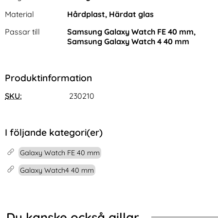
Material
Hårdplast, Härdat glas
Passar till
Samsung Galaxy Watch FE 40 mm,
Samsung Galaxy Watch 4 40 mm
Produktinformation
IMAK iPhone 16/16 Plus
Samsung Galaxy S26 Ultra
Linsskydd Rosa
Fodral RFID Läder Fjärilar /
SKU:
230210
Art. nr 232385
Art. nr 246253
Blommor
rea pris
rea pris
124 kr
136 kr
tidigare pris
tidigare pris
124 kr
136 kr
ärmskydd Transparent
IMAK iPhone 16/16 Plus Linsskydd Rosa
Samsung Galaxy S26 Ultra Fodral R
Köp
Köp
I lager
I lager
Tillgänglighet:
Tillgänglighet:
I följande kategori(er)
Galaxy Watch FE 40 mm
Galaxy Watch4 40 mm
Du kanske också gillar