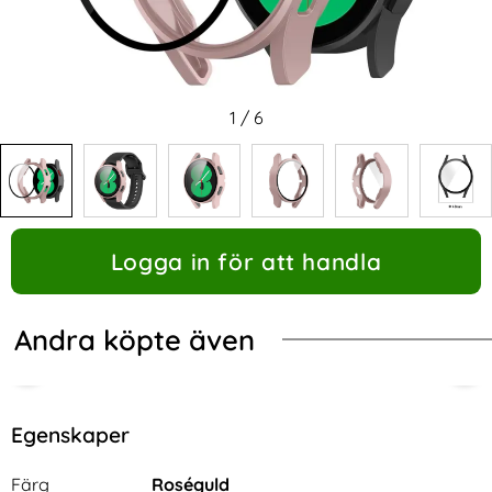
1
/
6
Logga in för att handla
Andra köpte även
Egenskaper
Egenskaper/attribut för denna produkt
Attribut
Värde
Färg
Roséguld