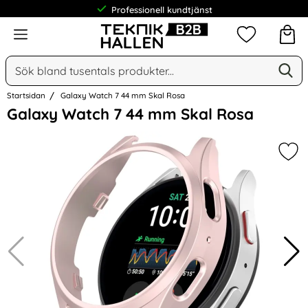
Professionell kundtjänst
Meny
Mina favorit
Sök
Ge
Sök på Narse Group AB
Startsidan
Galaxy Watch 7 44 mm Skal Rosa
Hoppa
Galaxy Watch 7 44 mm Skal Rosa
över
Bilder
Mar