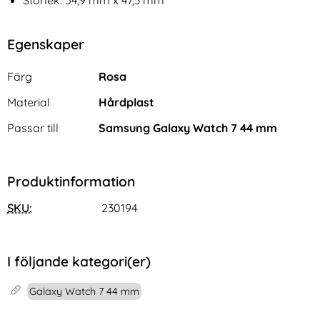
Egenskaper
Egenskaper/attribut för denna produkt
Attribut
Värde
Färg
Rosa
Material
Hårdplast
Passar till
Samsung Galaxy Watch 7 44 mm
Produktinformation
SKU:
230194
I följande kategori(er)
Galaxy Watch 7 44 mm