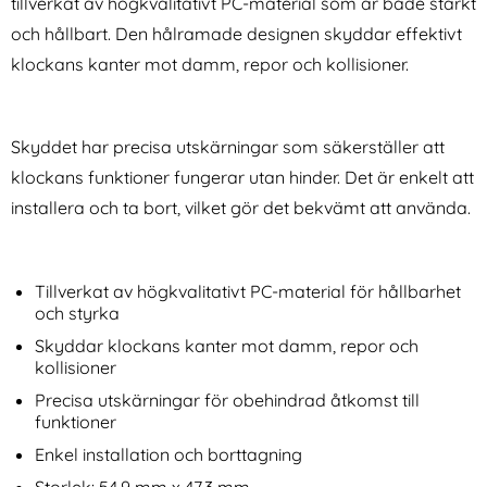
tillverkat av högkvalitativt PC-material som är både starkt
och hållbart. Den hålramade designen skyddar effektivt
klockans kanter mot damm, repor och kollisioner.
Skyddet har precisa utskärningar som säkerställer att
Galaxy Watch 8 46/44/40
Galaxy Watch 8 46/44/40
mm Armband Milanese Loop
mm Armband Justerbart
klockans funktioner fungerar utan hinder. Det är enkelt att
Art. nr 240066
Art. nr 240038
Rosa
Nylon Beige
rea pris
rea pris
124 kr
installera och ta bort, vilket gör det bekvämt att använda.
99 kr
tidigare pris
tidigare pris
124 kr
99 kr
 Milanese Loop Starlight
y Watch 8 46/44/40 mm Armband Milanese Loop Rosa
Galaxy Watch 8 46/44/40 mm Armb
Köp
KALEB
Köp
I lager
I lager
Tillgänglighet:
Tillgänglighet:
Tillverkat av högkvalitativt PC-material för hållbarhet
och styrka
Skyddar klockans kanter mot damm, repor och
kollisioner
Precisa utskärningar för obehindrad åtkomst till
funktioner
Enkel installation och borttagning
Storlek: 54,9 mm x 47,3 mm