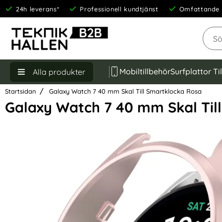
24h leverans*
Professionell kundtjänst
Omfattande 
Sök
Mobiltillbehör
Surfplattor Ti
Alla produkter
Startsidan
Galaxy Watch 7 40 mm Skal Till Smartklocka Rosa
Galaxy Watch 7 40 mm Skal Til
Hoppa
över
Bilder