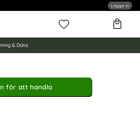
Logga in
omför sökning
Mina favoriter
ming & Data
n för att handla
l Till Smartklocka Rosa som favorit