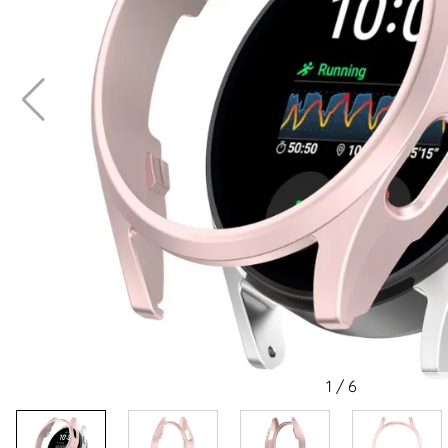
1
/
6