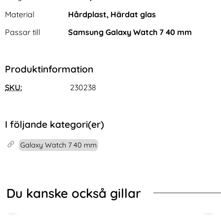
Material
Hårdplast, Härdat glas
Passar till
Samsung Galaxy Watch 7 40 mm
Produktinformation
Samsung Galaxy S26 Ultra
Samsung Galaxy S26 Ultra
SKU:
230238
Fodral RFID Läder Fjärilar /
Fodral Rhombus Läder
Art. nr 246253
Art. nr 243970
Blommor
Blommor Vit
rea pris
rea pris
136 kr
124 kr
tidigare pris
tidigare pris
136 kr
124 kr
bus Läder Svart
Galaxy S26 Ultra Fodral RFID Läder Fjärilar / Blommor
Samsung Galaxy S26 Ultra Fodral
Köp
Köp
I lager
I lager
Tillgänglighet:
Tillgänglighet:
I följande kategori(er)
Galaxy Watch 7 40 mm
Du kanske också gillar