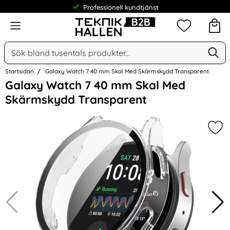
Professionell kundtjänst
Meny
Mina favorit
Sök
Ge
Sök på Narse Group AB
Startsidan
Galaxy Watch 7 40 mm Skal Med Skärmskydd Transparent
Hoppa
Galaxy Watch 7 40 mm Skal Med
över
Skärmskydd Transparent
Bilder
Mar