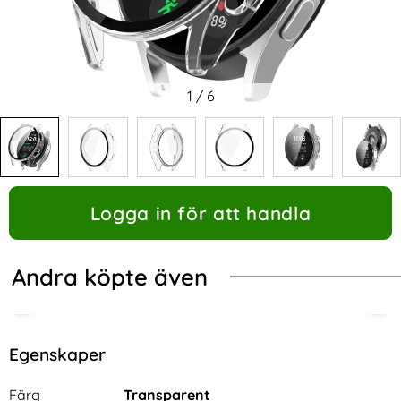
1
/
6
Logga in för att handla
Andra köpte även
Egenskaper
Egenskaper/attribut för denna produkt
Attribut
Värde
Färg
Transparent