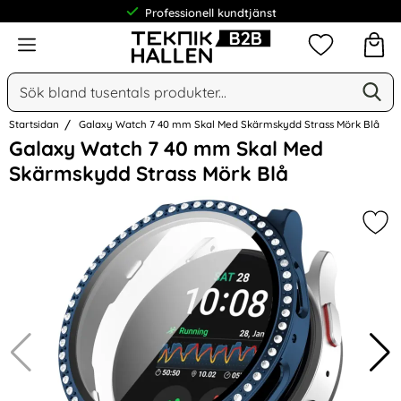
Professionell kundtjänst
Meny
Mina favorit
Sök
Ge
Sök på Narse Group AB
Startsidan
Galaxy Watch 7 40 mm Skal Med Skärmskydd Strass Mörk Blå
Hoppa
Galaxy Watch 7 40 mm Skal Med
över
Skärmskydd Strass Mörk Blå
Bilder
Mar