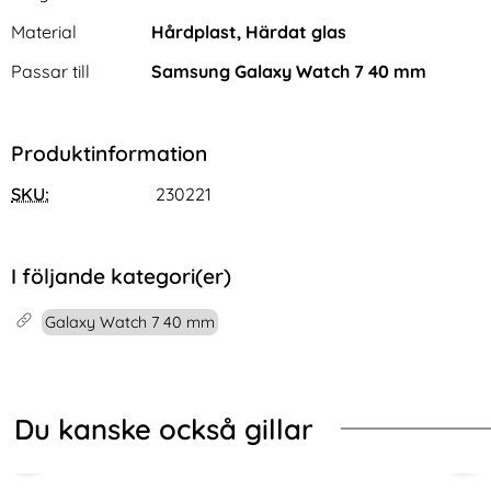
Material
Hårdplast, Härdat glas
Passar till
Samsung Galaxy Watch 7 40 mm
Produktinformation
Xiaomi 15T Pro Fodral Med
Samsung Galaxy Tab S11 Ultra
SKU:
230221
Fjäril Tryck Lila
Fodral Magnetiskt Svart
Art. nr 243210
Art. nr 242691
rea pris
rea pris
99 kr
311 kr
tidigare pris
tidigare pris
99 kr
311 kr
n)
Tri-Fold Mörk Blå
Xiaomi 15T Pro Fodral Med Fjäril Tryck Lila
Köp
Samsung Galaxy Tab S11 Ultra 
Köp
I lager
I lager
Tillgänglighet:
Tillgänglighet:
I följande kategori(er)
Galaxy Watch 7 40 mm
Du kanske också gillar