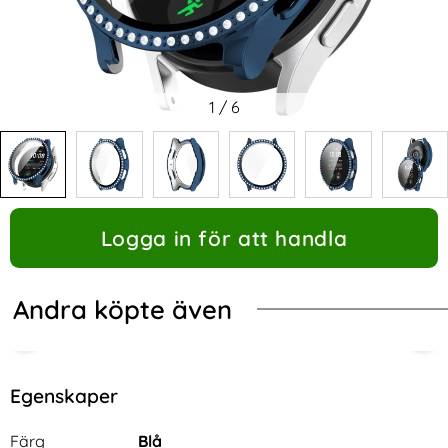
1
/
6
Logga in för att handla
Andra köpte även
Egenskaper
Egenskaper/attribut för denna produkt
Attribut
Värde
Färg
Blå