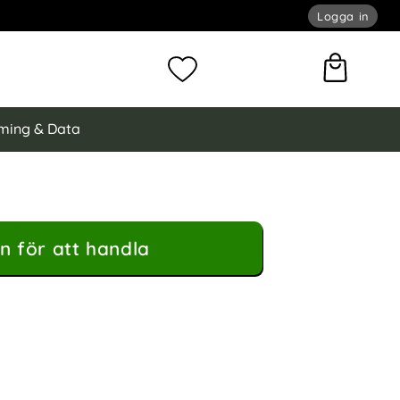
Logga in
omför sökning
Mina favoriter
ming & Data
n för att handla
l Med Karbinhake Silikon Grön som favorit