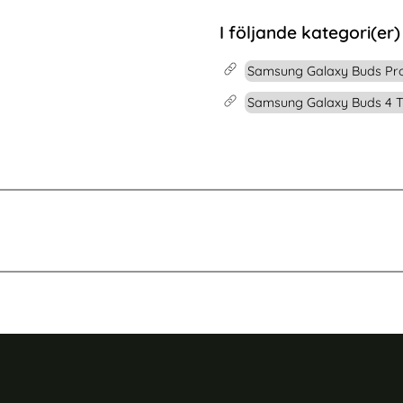
art
6 Ultra Fodral RFID Läder Fjärilar / Blommor
Köp
Whoop 5.0 / MG / 4.0 Klockar
Köp
I lager
Tillgänglighet:
I följande kategori(er)
Samsung Galaxy Buds Pro
Samsung Galaxy Buds 4 Ti