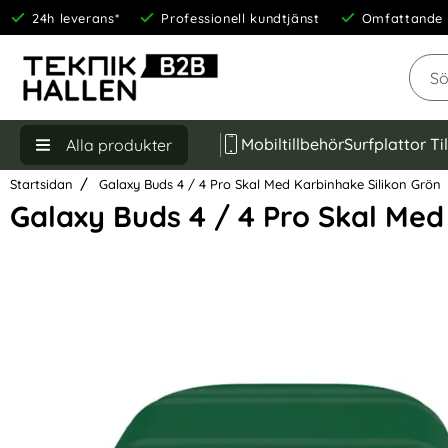
24h leverans*
Professionell kundtjänst
Omfattande 
Sök
Mobiltillbehör
Surfplattor Ti
Alla produkter
Startsidan
Galaxy Buds 4 / 4 Pro Skal Med Karbinhake Silikon Grön
Galaxy Buds 4 / 4 Pro Skal Med
Hoppa
över
Bilder