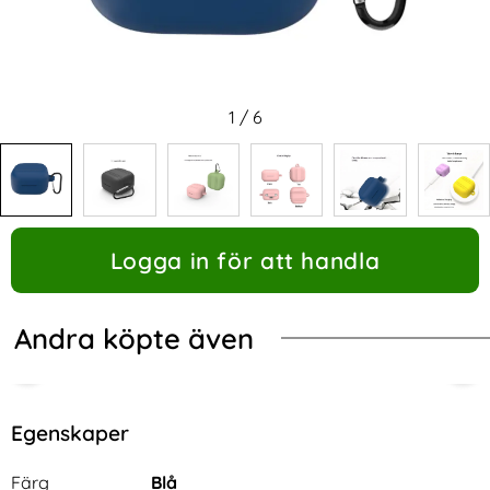
1
/
6
Logga in för att handla
Andra köpte även
Egenskaper
Egenskaper/attribut för denna produkt
Attribut
Värde
Färg
Blå