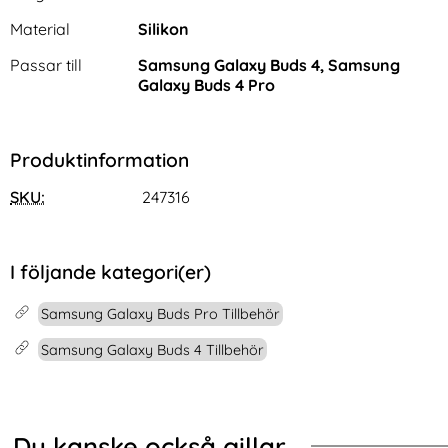
Material
Silikon
Passar till
Samsung Galaxy Buds 4, Samsung
Galaxy Buds 4 Pro
Produktinformation
Samsung Galaxy S26 Skal
NORTHJO Galaxy S25 Edge
Shockproof Hybrid Blå
2-PACK Linsskydd
SKU:
247316
Art. nr 246143
Art. nr 238557
Transparent
rea pris
rea pris
99 kr
139 kr
tidigare pris
tidigare pris
99 kr
139 kr
ta Läder Brun
Samsung Galaxy S26 Skal Shockproof Hybrid Blå
Köp
NORTHJO Galaxy S25 Edge 2-PAC
Köp
Sa
I lager
I lager
Tillgänglighet:
Tillgänglighet:
I följande kategori(er)
Samsung Galaxy Buds Pro Tillbehör
Samsung Galaxy Buds 4 Tillbehör
Du kanske också gillar