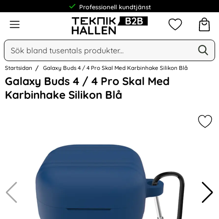
Professionell kundtjänst
Meny
Mina favorit
Sök
Ge
Sök på Narse Group AB
Startsidan
Galaxy Buds 4 / 4 Pro Skal Med Karbinhake Silikon Blå
Hoppa
Galaxy Buds 4 / 4 Pro Skal Med
över
Karbinhake Silikon Blå
Bilder
Mark