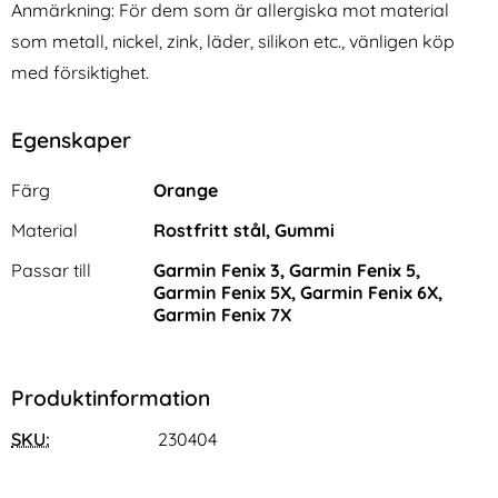
Anmärkning: För dem som är allergiska mot material
som metall, nickel, zink, läder, silikon etc., vänligen köp
med försiktighet.
Egenskaper
Egenskaper/attribut för denna produkt
Attribut
Värde
Färg
Orange
Material
Rostfritt stål, Gummi
Passar till
Garmin Fenix 3, Garmin Fenix 5,
Garmin Fenix 5X, Garmin Fenix 6X,
Garmin Fenix 7X
Produktinformation
SKU:
230404