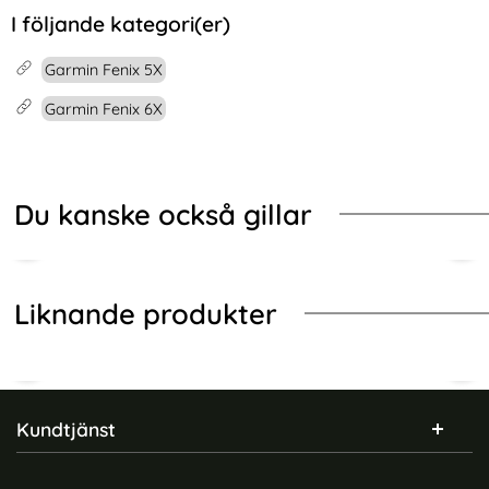
I följande kategori(er)
Garmin Fenix 5X
Garmin Fenix 6X
Du kanske också gillar
Liknande produkter
Sidfot Blandad info och länkar
Kundtjänst