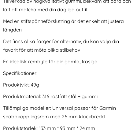
Tillverkad av högkvalitativt gummi, bekväm att bära och
lätt att matcha med din dagliga outfit
Med en stiftspänneförslutning är det enkelt att justera
längden
Det finns olika färger för alternativ, du kan välja din
favorit för att möta olika stilbehov
Tech-Protect Garmin Fenix
Tech-Protect Garmin Fenix
5/6/7 Armband Stainless
5/6/6 Pro/7/8/E 47 mm
En idealisk rembyte för din gamla, trasiga
Art. nr 209152
Art. nr 238779
Svart
Armband Steelband
rea pris
rea pris
306 kr
274 kr
tidigare pris
tidigare pris
306 kr
274 kr
(Titanium)
mond Läder Blå
Protect Garmin Fenix 5/6/7 Armband Stainless Svart
Tech-Protect Garmin Fenix 5/6/6 Pro/7/8/E
Köp
Köp
Sa
Specifikationer:
I lager
I lager
Tillgänglighet:
Tillgänglighet:
Produktvikt: 49g
Produktmaterial: 316 rostfritt stål + gummi
Tillämpliga modeller: Universal passar för Garmin
snabbkopplingsrem med 26 mm klackbredd
Produktstorlek: 133 mm * 93 mm * 24 mm