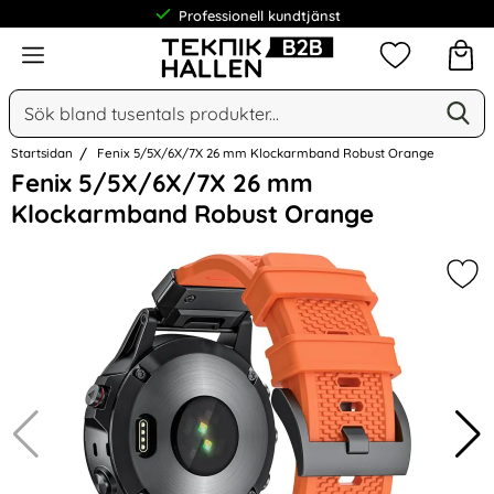
Professionell kundtjänst
Meny
Mina favorit
Sök
Ge
Sök på Narse Group AB
Startsidan
Fenix 5/5X/6X/7X 26 mm Klockarmband Robust Orange
Hoppa
Fenix 5/5X/6X/7X 26 mm
över
Klockarmband Robust Orange
Bilder
Mar