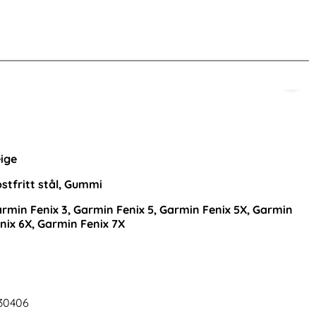
nna produkt
ige
stfritt stål, Gummi
rmin Fenix 3, Garmin Fenix 5, Garmin Fenix 5X, Garmin
nix 6X, Garmin Fenix 7X
Tech-Protect iPhone 15 Skal MagSafe
DG.MING Samsung
MagMat Svart/Transparent
Skal Läderbela
Art. nr 223112
Art. nr 247182
30406
rea pris
rea pris
149 kr
111 kr
tidigare pris
tidigare pris
149 kr
111 kr