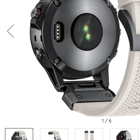
1
/
6