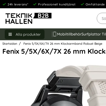
24h leverans*
Professionell kundtjänst
Omfattande 
Sök
Mobiltillbehör
Surfplattor Ti
Alla produkter
Startsidan
Fenix 5/5X/6X/7X 26 mm Klockarmband Robust Beige
Fenix 5/5X/6X/7X 26 mm Kloc
Hoppa
över
Bilder