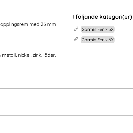
lå
armin Fenix 5/6/7 Armband Stainless Svart
Tech-Protect Garmin Fenix 5/6/6 Pro/7/8/E 
Köp
Köp
I lager
Tillgänglighet:
I följande kategori(er)
bbkopplingsrem med 26 mm
Garmin Fenix 5X
Garmin Fenix 6X
tall, nickel, zink, läder,