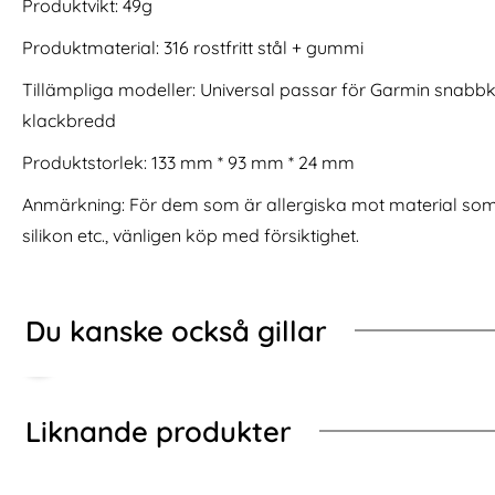
gSafe MagCam Matt Svart
Whoop 5.0 / MG / 4.0 Klockarmband Trail Loop B
Köp
Tech-Protect G
Produktvikt: 49g
I lager
I lager
Tillgänglighet:
Tillgänglighet:
Produktmaterial: 316 rostfritt stål + gummi
Tillämpliga modeller: Universal passar för Garmin sna
klackbredd
Produktstorlek: 133 mm * 93 mm * 24 mm
Anmärkning: För dem som är allergiska mot material som me
silikon etc., vänligen köp med försiktighet.
Du kanske också gillar
Liknande produkter