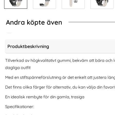
Andra köpte även
Produktbeskrivning
Tillverkad av högkvalitativt gummi, bekväm att bära och 
dagliga outfit
Med en stiftspänneförslutning är det enkelt att justera lä
Det finns olika färger för alternativ, du kan välja din favori
En idealisk rembyte för din gamla, trasiga
Whoop 5.0 / MG / 4.0 Klockarmband
Tech-Protect Ga
Trail Loop Blå
Armband Sta
Specifikationer:
Art. nr 247261
Art. nr 209152
rea pris
rea pris
149 kr
306 kr
tidigare pris
tidigare pri
149 kr
306 kr