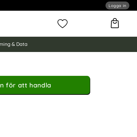
Logga in
omför sökning
Mina favoriter
ming & Data
n för att handla
Klockarmband Robust Beige som favorit