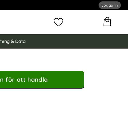
Logga in
omför sökning
Mina favoriter
ming & Data
n för att handla
ng Silver som favorit