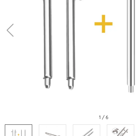
1
/
6