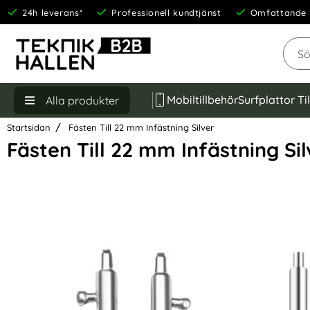
24h leverans*
Professionell kundtjänst
Omfattande 
Sök
Mobiltillbehör
Surfplattor Ti
Alla produkter
Startsidan
Fästen Till 22 mm Infästning Silver
Fästen Till 22 mm Infästning Sil
Hoppa
över
Bilder