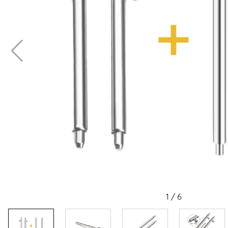
1
/
6