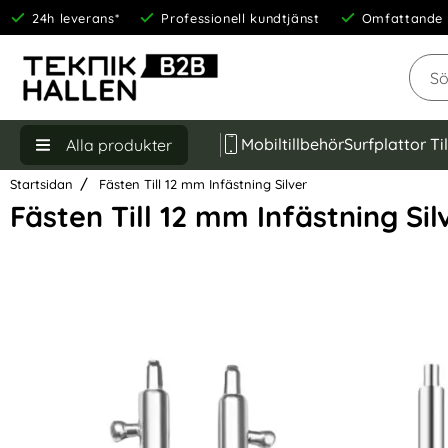
24h leverans*
Professionell kundtjänst
Omfattande 
Sök
Mobiltillbehör
Surfplattor Ti
Alla produkter
Startsidan
Fästen Till 12 mm Infästning Silver
Fästen Till 12 mm Infästning Sil
Hoppa
över
Bilder