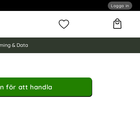
Logga in
omför sökning
Mina favoriter
ming & Data
n för att handla
ng Silver som favorit