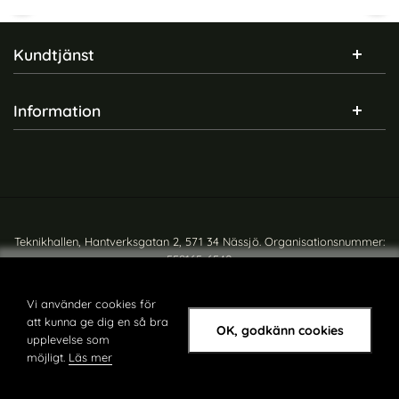
Sidfot Blandad info och länkar
Kundtjänst
Information
iPhone 16 Pro Max 2-PACK
ENKAY iPhone 16 Pro Max/16
Skärmskydd Heltäckande
Pro Linsskydd Grå
Art. nr 237403
Art. nr 230620
Härdat Glas
rea pris
rea pris
161 kr
136 kr
tidigare pris
tidigare pris
161 kr
136 kr
Härdat Glas Heltäckande
6 Pro Max 2-PACK Skärmskydd Heltäckande Härdat Glas
Köp
ENKAY iPhone 16 Pro Max/1
Köp
I lager
I lager
Tillgänglighet:
Tillgänglighet:
Teknikhallen, Hantverksgatan 2, 571 34 Nässjö. Organisationsnummer:
TP iPhone 17 Pro/Max/16
T-P iPhone 17 Pro/Max/16
559165-6540
Pro/Max/15 Pro/Max/14
Pro/Max/15 Pro/Max/14
Copyright © teknikhallen.se
Art. nr 241535
Art. nr 243416
Pro/Max Linsskydd CamRing
Pro/Max Linsskydd CamRing
rea pris
rea pris
56 kr
56 kr
tidigare pris
tidigare pris
56 kr
Fit+
56 kr
Fit+ (Silver)
 Linsskydd Härdat Glas
/Max/16 Pro/Max/15 Pro/Max/14 Pro/Max Linsskydd Cam
T-P iPhone 17 Pro/Max/16 Pro/Max/15 Pro/Max/14
Köp
ESR iPhone 17
Köp
Vi använder cookies för
I lager
I lager
Tillgänglighet:
Tillgänglighet:
att kunna ge dig en så bra
OK, godkänn cookies
upplevelse som
möjligt.
Läs mer