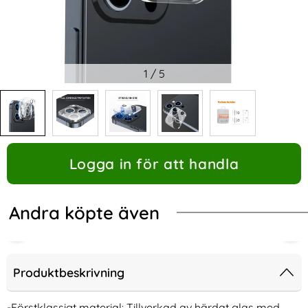
1
/
5
Logga in för att handla
Andra köpte även
Produktbeskrivning
-Förstklassigt material: Tillverkad av härdat glas med