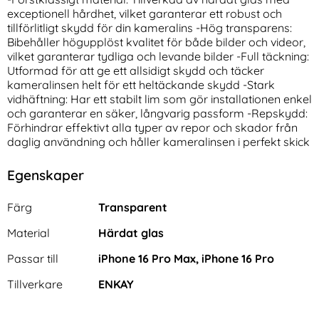
exceptionell hårdhet, vilket garanterar ett robust och
tillförlitligt skydd för din kameralins -Hög transparens:
Bibehåller högupplöst kvalitet för både bilder och videor,
vilket garanterar tydliga och levande bilder -Full täckning:
Utformad för att ge ett allsidigt skydd och täcker
kameralinsen helt för ett heltäckande skydd -Stark
vidhäftning: Har ett stabilt lim som gör installationen enkel
och garanterar en säker, långvarig passform -Repskydd:
Spigen iPhone 14 Pro 2-PACK
Spigen iPhone 16 Pro Skal
Förhindrar effektivt alla typer av repor och skador från
GLAS.tR "Ez Fit" Skärmskydd
MagSafe Ultra Hybrid Frostad
daglig användning och håller kameralinsen i perfekt skick
Art. nr 209286
Art. nr 231910
Svart
rea pris
rea pris
156 kr
261 kr
tidigare pris
tidigare pris
156 kr
261 kr
odral Tri-Fold Röd
en iPhone 14 Pro 2-PACK GLAS.tR "Ez Fit" Skärmskydd
Köp
Spigen iPhone 16 Pro Skal MagSafe
Spigen iPh
Köp
Egenskaper
I lager
I lager
Tillgänglighet:
Tillgänglighet:
Egenskaper/attribut för denna produkt
Attribut
Värde
Färg
Transparent
Material
Härdat glas
Passar till
iPhone 16 Pro Max, iPhone 16 Pro
Tillverkare
ENKAY