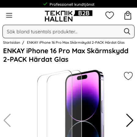
Professionell kundtjänst
Meny
Mina favorit
Sök
Ge
Sök på Narse Group AB
Startsidan
ENKAY iPhone 16 Pro Max Skärmskydd 2-PACK Härdat Glas
Hoppa
ENKAY iPhone 16 Pro Max Skärmskydd
över
2-PACK Härdat Glas
Bilder
Mar