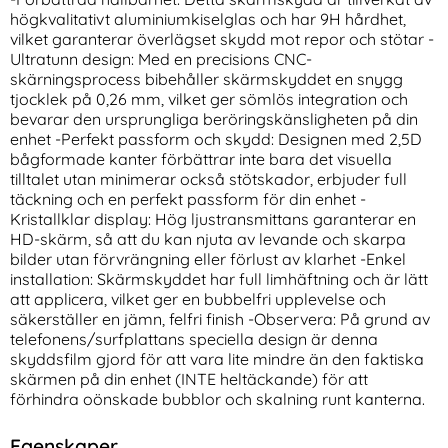
högkvalitativt aluminiumkiselglas och har 9H hårdhet,
vilket garanterar överlägset skydd mot repor och stötar -
Ultratunn design: Med en precisions CNC-
skärningsprocess bibehåller skärmskyddet en snygg
tjocklek på 0,26 mm, vilket ger sömlös integration och
bevarar den ursprungliga beröringskänsligheten på din
enhet -Perfekt passform och skydd: Designen med 2,5D
bågformade kanter förbättrar inte bara det visuella
iPhone 16 Pro 2-PACK
Samsung Galaxy S26 Ultra
tilltalet utan minimerar också stötskador, erbjuder full
Skärmskydd Heltäckande
Fodral Rhombus Läder Svart
täckning och en perfekt passform för din enhet -
Art. nr 237404
Art. nr 244030
Härdat Glas
rea pris
rea pris
161 kr
Kristallklar display: Hög ljustransmittans garanterar en
169 kr
tidigare pris
tidigare pris
161 kr
169 kr
Ultra Hybrid Frost White
e 16 Pro 2-PACK Skärmskydd Heltäckande Härdat Glas
Köp
Samsung Galaxy S26 Ultra Fod
Köp
i
HD-skärm, så att du kan njuta av levande och skarpa
I lager
I lager
Tillgänglighet:
Tillgänglighet:
bilder utan förvrängning eller förlust av klarhet -Enkel
installation: Skärmskyddet har full limhäftning och är lätt
att applicera, vilket ger en bubbelfri upplevelse och
säkerställer en jämn, felfri finish -Observera: På grund av
telefonens/surfplattans speciella design är denna
skyddsfilm gjord för att vara lite mindre än den faktiska
skärmen på din enhet (INTE heltäckande) för att
förhindra oönskade bubblor och skalning runt kanterna.
Egenskaper