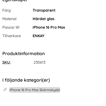
Egenskaper/attribut för denna produkt
Attribut
Värde
Färg
Transparent
Material
Härdat glas
Passar till
iPhone 16 Pro Max
Tillverkare
ENKAY
Produktinformation
SKU:
230613
I följande kategori(er)
iPhone 16 Pro Max Skärmskydd