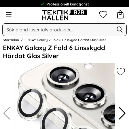
Professionell kundtjänst
Meny
Mina favorit
Sök
Ge
Sök på Narse Group AB
Startsidan
ENKAY Galaxy Z Fold 6 Linsskydd Härdat Glas Silver
Hoppa
ENKAY Galaxy Z Fold 6 Linsskydd
över
Härdat Glas Silver
Bilder
Mar