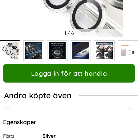
1
/
6
Logga in för att handla
Andra köpte även
Egenskaper
Egenskaper/attribut för denna produkt
Attribut
Värde
Färg
Silver