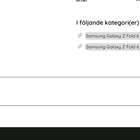
 Roséguld
 Galaxy S25 Edge Fodral Läder RFID Svart
Köp
Samsung Galaxy Tab S11 Skal Shockp
Köp
I lager
Tillgänglighet:
I följande kategori(er)
Samsung Galaxy Z Fold 6 
Samsung Galaxy Z Fold 