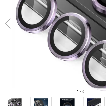
1
/
6