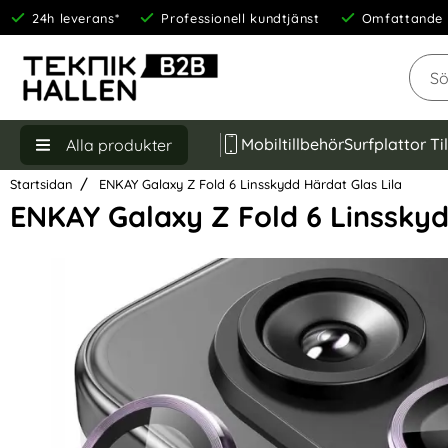
24h leverans*
Professionell kundtjänst
Omfattande 
Sök
Mobiltillbehör
Surfplattor Ti
Alla produkter
Startsidan
ENKAY Galaxy Z Fold 6 Linsskydd Härdat Glas Lila
ENKAY Galaxy Z Fold 6 Linsskyd
Hoppa
över
Bilder