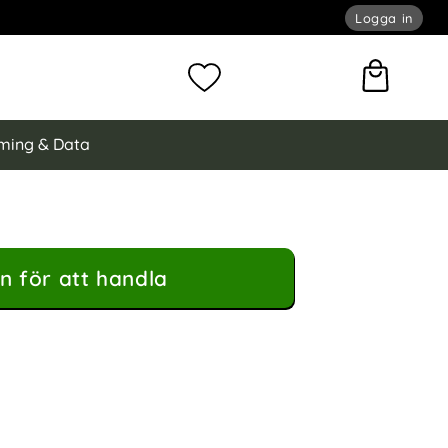
Logga in
omför sökning
Mina favoriter
ming & Data
n för att handla
nsskydd Härdat Glas Lila som favorit