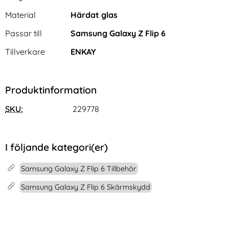
Material
Härdat glas
Passar till
Samsung Galaxy Z Flip 6
Tillverkare
ENKAY
KHAZNEH iPhone 16 Pro
Samsung Galaxy Tab S11 Skal
Produktinformation
Fodral Äkta Läder Mörk Blå
Shockproof Hybrid Kickstand
Art. nr 230049
Art. nr 242685
Rainbow
SKU:
229778
rea pris
rea pris
261 kr
286 kr
tidigare pris
tidigare pris
261 kr
286 kr
avy Matt Svart
AZNEH iPhone 16 Pro Fodral Äkta Läder Mörk Blå
Samsung Galaxy Tab S11 Skal Shockp
Köp
iPad 
Köp
I lager
I lager
Tillgänglighet:
Tillgänglighet:
I följande kategori(er)
Samsung Galaxy Z Flip 6 Tillbehör
Samsung Galaxy Z Flip 6 Skärmskydd