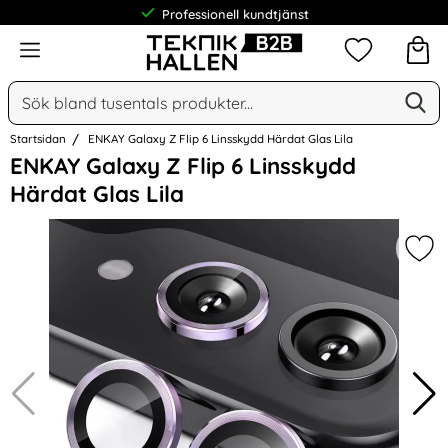
Professionell kundtjänst
Meny
Mina favorit
Sök
Ge
Sök på Narse Group AB
Startsidan
ENKAY Galaxy Z Flip 6 Linsskydd Härdat Glas Lila
Hoppa
ENKAY Galaxy Z Flip 6 Linsskydd
över
Härdat Glas Lila
Bilder
Mar