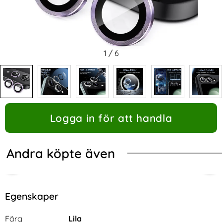
1
/
6
Logga in för att handla
Andra köpte även
Egenskaper
Egenskaper/attribut för denna produkt
Attribut
Värde
Färg
Lila