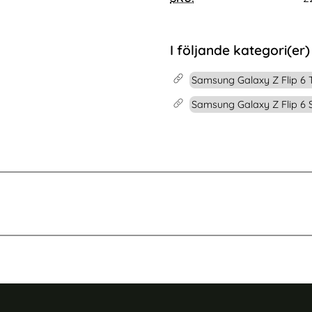
llare Blå
ixel 10/10 Pro 2in1 Magnet Fodral / Skal Blå
Köp
DUX DUCIS iPhone 16 Pro Fodra
Köp
I lager
Tillgänglighet:
I följande kategori(er)
Samsung Galaxy Z Flip 6 T
Samsung Galaxy Z Flip 6