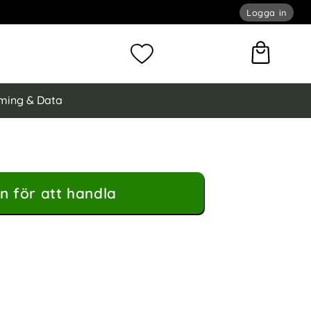
Logga in
omför sökning
Mina favoriter
ming & Data
n för att handla
nsskydd Härdat Glas Blå som favorit