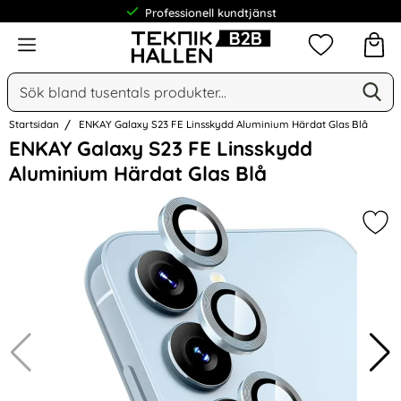
Professionell kundtjänst
Meny
Mina favorit
Sök
Ge
Sök på Narse Group AB
Startsidan
ENKAY Galaxy S23 FE Linsskydd Aluminium Härdat Glas Blå
Hoppa
ENKAY Galaxy S23 FE Linsskydd
över
Aluminium Härdat Glas Blå
Bilder
Mar