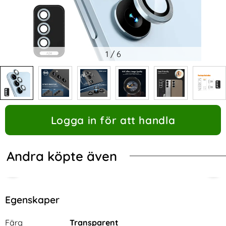
1
/
6
Logga in för att handla
Andra köpte även
Egenskaper
Egenskaper/attribut för denna produkt
Attribut
Värde
Färg
Transparent