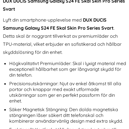
DUX DUCIS Samsung Galaxy S24 FE Skal Skin Pro Series
Svart
Lyft din smartphone-upplevelse med
DUX DUCIS
Samsung Galaxy S24 FE Skal Skin Pro Series Svart
.
Detta skal är noggrant tillverkat av premiumläder och
TPU-material, vilket erbjuder en sofistikerad och hållbar
NILLKIN Samsung Galaxy S24
Samsung Galaxy S24 FE Skal
skyddslösning för din enhet.
FE Skal MagSafe Frosted
Silicone Svart
Art. nr 230842
Art. nr 235327
Shield Pro Svart
rea pris
rea pris
161 kr
249 kr
Högkvalitativt Premiumläder: Skal i lyxigt material med
tidigare pris
tidigare pris
161 kr
249 kr
Safe Frosted Shield Pro Grön
sung Galaxy S24 FE Skal MagSafe Frosted Shield Pro Sv
Köp
Samsung Galaxy S24 FE S
Köp
exceptionell hållbarhet som ger långvarigt skydd för
I lager
I lager
Tillgänglighet:
Tillgänglighet:
din telefon.
Precisionsutskärningar: Njut av enkel åtkomst till alla
portar och knappar med exakt utformade
utskärningar som ger en perfekt passform för din
enhet.
Säker Magnetisk Stängning: Den dolda magnetiska
stängningen låser säkert ditt telefonskal och
kombinerar användarvänlig design med extra skydd.