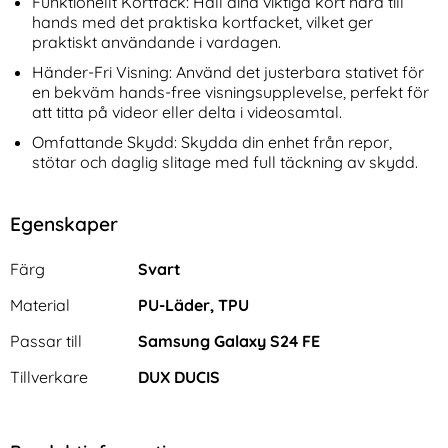
Funktionellt Kortfack: Håll dina viktiga kort nära till
hands med det praktiska kortfacket, vilket ger
praktiskt användande i vardagen.
Händer-Fri Visning: Använd det justerbara stativet för
en bekväm hands-free visningsupplevelse, perfekt för
att titta på videor eller delta i videosamtal.
Omfattande Skydd: Skydda din enhet från repor,
stötar och daglig slitage med full täckning av skydd.
Egenskaper
Egenskaper/attribut för denna produkt
Attribut
Värde
Färg
Svart
Material
PU-Läder, TPU
Passar till
Samsung Galaxy S24 FE
Tillverkare
DUX DUCIS