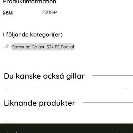
Produktinformation
SKU:
230844
I följande kategori(er)
Samsung Galaxy S24 FE Fodral
Du kanske också gillar
Liknande produkter
Sidfot Blandad info och länkar