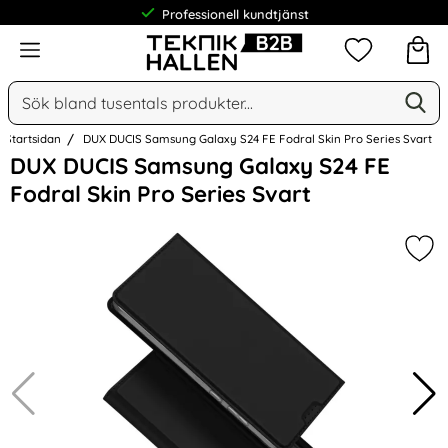
Professionell kundtjänst
Meny
Mina favorit
Sök
Ge
Sök på Narse Group AB
Startsidan
DUX DUCIS Samsung Galaxy S24 FE Fodral Skin Pro Series Svart
Hoppa
DUX DUCIS Samsung Galaxy S24 FE
över
Fodral Skin Pro Series Svart
Bilder
Mar