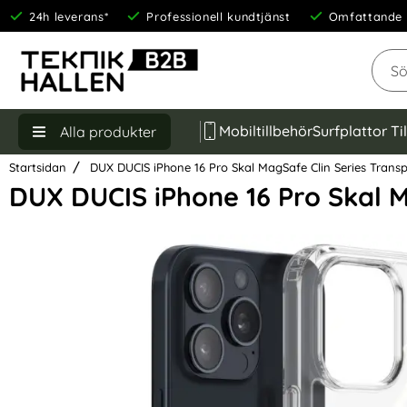
24h leverans*
Professionell kundtjänst
Omfattande 
Sök
Mobiltillbehör
Surfplattor Ti
Alla produkter
Startsidan
DUX DUCIS iPhone 16 Pro Skal MagSafe Clin Series Trans
DUX DUCIS iPhone 16 Pro Skal M
Hoppa
över
Bilder