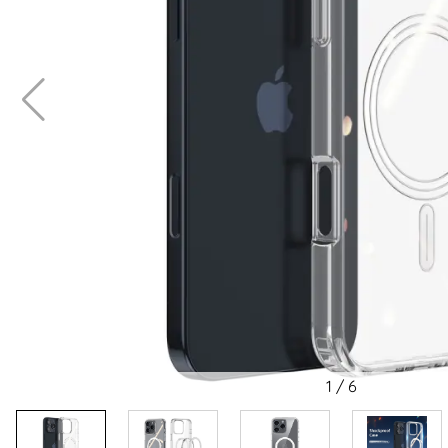
1
/
6