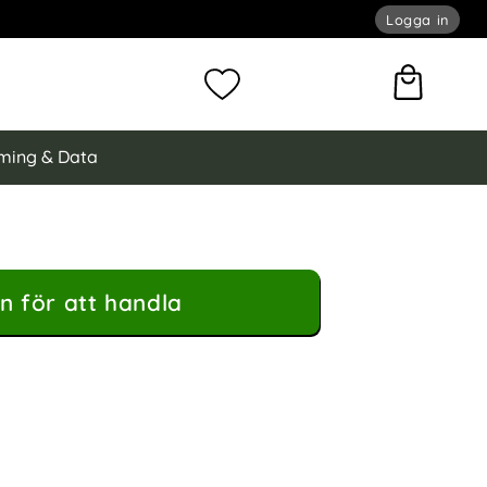
Logga in
omför sökning
Mina favoriter
ming & Data
n för att handla
Skal MagSafe Clin Series Transparent som favorit