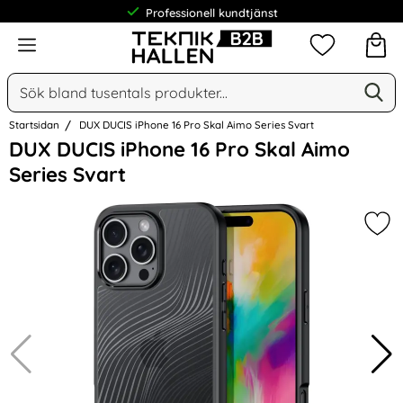
Professionell kundtjänst
Meny
Mina favorit
Sök
Ge
Sök på Narse Group AB
Startsidan
DUX DUCIS iPhone 16 Pro Skal Aimo Series Svart
Hoppa
DUX DUCIS iPhone 16 Pro Skal Aimo
över
Series Svart
Bilder
Mar