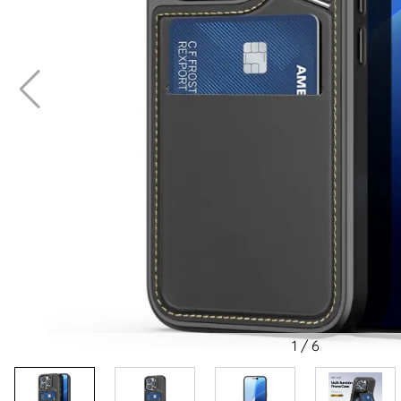
1
/
6