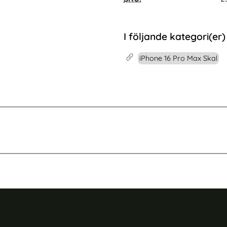
OnePlus 15R Fodral Äk
Köp
ell Rosa
Air Fodral MagSafe Kickstand Skin X Pro (Blå)
Köp
I lager
Tillgänglighet:
I följande kategori(er)
iPhone 16 Pro Max Skal