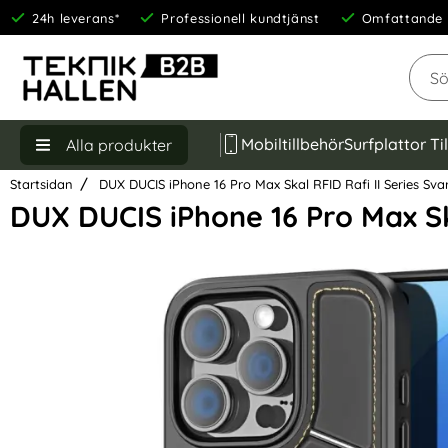
24h leverans*
Professionell kundtjänst
Omfattande 
Sök
Mobiltillbehör
Surfplattor Ti
Alla produkter
Startsidan
DUX DUCIS iPhone 16 Pro Max Skal RFID Rafi II Series Sva
DUX DUCIS iPhone 16 Pro Max Ska
Hoppa
över
Bilder