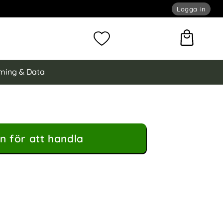
Logga in
omför sökning
Mina favoriter
ming & Data
n för att handla
ax Skal RFID Rafi II Series Svart som favorit