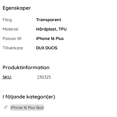
Egenskaper
Egenskaper/attribut för denna produkt
Attribut
Värde
Färg
Transparent
Material
Hårdplast, TPU
Passar till
iPhone 16 Plus
Tillverkare
DUX DUCIS
Produktinformation
SKU:
230325
I följande kategori(er)
iPhone 16 Plus Skal