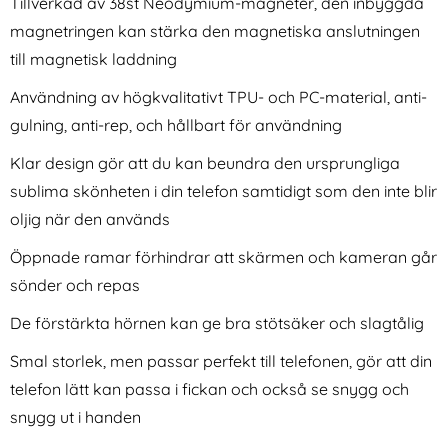
Tillverkad av 38st Neodymium-magneter, den inbyggda
magnetringen kan stärka den magnetiska anslutningen
till magnetisk laddning
Användning av högkvalitativt TPU- och PC-material, anti-
gulning, anti-rep, och hållbart för användning
Klar design gör att du kan beundra den ursprungliga
holdit iPhone 16
holdit iPhone 16 Plus Fodral
Plus/15Pl/14ProMax
2in1 Magnet Plus Svart
sublima skönheten i din telefon samtidigt som den inte blir
Art. nr 219898
Art. nr 228733
Skärmskydd Heltäckande
rea pris
rea pris
181 kr
oljig när den används
199 kr
tidigare pris
tidigare pris
181 kr
Svart Ram
199 kr
l HIVO Äkta Läder Röd
e 16 Plus/15Pl/14ProMax Skärmskydd Heltäckande Svart
Köp
holdit iPhone 16 Plus Fodral 
Köp
hol
I lager
I lager
Tillgänglighet:
Tillgänglighet:
Öppnade ramar förhindrar att skärmen och kameran går
sönder och repas
De förstärkta hörnen kan ge bra stötsäker och slagtålig
Smal storlek, men passar perfekt till telefonen, gör att din
telefon lätt kan passa i fickan och också se snygg och
snygg ut i handen