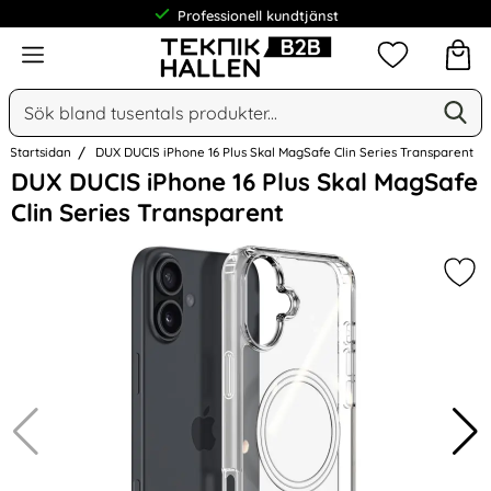
Professionell kundtjänst
Meny
Mina favorit
Sök
Ge
Sök på Narse Group AB
Startsidan
DUX DUCIS iPhone 16 Plus Skal MagSafe Clin Series Transparent
Hoppa
DUX DUCIS iPhone 16 Plus Skal MagSafe
över
Clin Series Transparent
Bilder
Mar