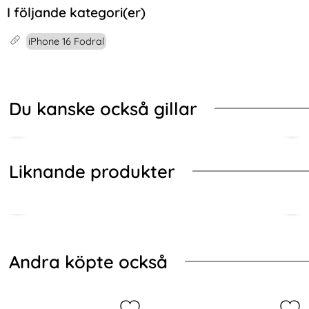
I följande kategori(er)
iPhone 16 Fodral
Du kanske också gillar
Liknande produkter
Hoppa
över
andra
Andra köpte också
köpte
också