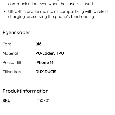
communication even when the case is closed
Ultra-thin profile maintains compatibility with wireless
charging, preserving the phone's functionality
Egenskaper
Egenskaper/attribut för denna produkt
Attribut
Värde
Färg
Blå
Material
PU-Läder, TPU
Passar till
iPhone 16
Tillverkare
DUX DUCIS
Produktinformation
SKU:
230801