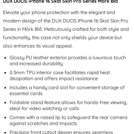
DUX DUCIS iPhone 16 Skal Skin Pro Series Mörk Blå
Elevate your phone protection with the elegant and
modern design of the DUX DUCIS iPhone 16 Skal Skin Pro
Series in Mörk Blå. Meticulously crafted for both style and
functionality, this case not only shields your device but
also enhances its visual appeal.
iPad 9.7" (2017) / (2018) -
iPad 9.7" (2017) / (2018) -
Slimfit Tri-Fold Fodral - Mörk
Slimfit Tri-Fold Fodral - Ljus
Glossy PU leather exterior provides a luxurious touch
Art. nr 1209
Art. nr 1208
Blå
Blå
and increased durability
rea pris
rea pris
161 kr
161 kr
tidigare pris
tidigare pris
161 kr
161 kr
PACK Skärmskydd Härdat Glas
9.7" (2017) / (2018) - Slimfit Tri-Fold Fodral - Mörk Blå
Köp
iPad 9.7" (2017) / (2018) - Slimfi
Köp
i
0.3mm TPU interior case facilitates rapid heat
I lager
I lager
Tillgänglighet:
Tillgänglighet:
dissipation and offers impact resistance
Includes a handy card slot for convenient storage of
essential cards
Foldable stand feature allows for hands-free viewing,
ideal for video watching or calls
Comes with a raised lip to safeguard the rear camera
against scratches and impacts
Precision front cutout design ensures seamless