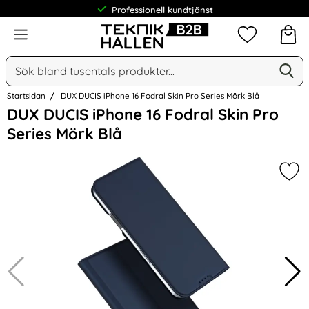
Professionell kundtjänst
Meny
Mina favorit
Sök
Ge
Sök på Narse Group AB
Startsidan
DUX DUCIS iPhone 16 Fodral Skin Pro Series Mörk Blå
Hoppa
DUX DUCIS iPhone 16 Fodral Skin Pro
över
Series Mörk Blå
Bilder
Mar