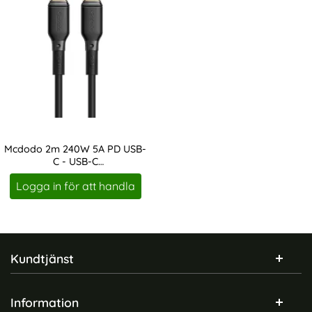
Mcdodo 2m 240W 5A PD USB-
C - USB-C
Art. nr 217153
Snabbladdningskabel Svart
Logga in för att handla
Sidfot Blandad info och länkar
Kundtjänst
Information