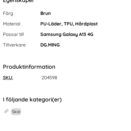
Egenskaper/attribut för denna produkt
Attribut
Värde
Färg
Brun
Material
PU-Läder, TPU, Hårdplast
Passar till
Samsung Galaxy A13 4G
Tillverkare
DG.MING
Produktinformation
SKU:
204598
I följande kategori(er)
Skal