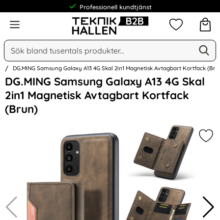
Professionell kundtjänst
Meny
Mina favorit
Sök
Ge
Sök på Narse Group AB
n
DG.MING Samsung Galaxy A13 4G Skal 2in1 Magnetisk Avtagbart Kortfack (Bru
Hoppa
DG.MING Samsung Galaxy A13 4G Skal
över
2in1 Magnetisk Avtagbart Kortfack
Bilder
(Brun)
Mar