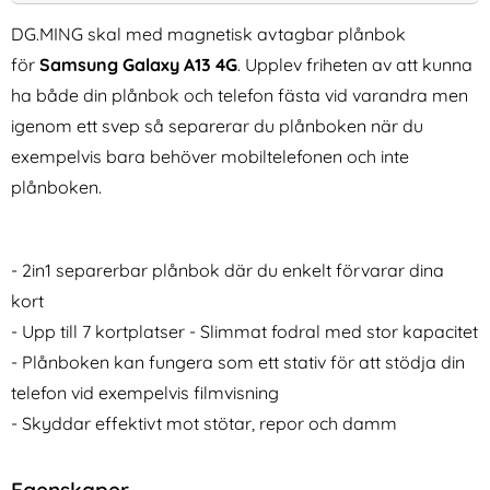
DG.MING skal med magnetisk avtagbar plånbok
för
Samsung Galaxy A13 4G
. Upplev friheten av att kunna
ha både din plånbok och telefon fästa vid varandra men
igenom ett svep så separerar du plånboken när du
exempelvis bara behöver mobiltelefonen och inte
plånboken.
Spigen Galaxy S25 Ultra 2-
KHAZNEH Samsung Galaxy
PACK Skärmskydd GLAS.tR
S25 Edge Fodral Läder Brun
Art. nr 238242
Art. nr 238393
"Ez Fit" (Privacy)
rea pris
rea pris
224 kr
- 2in1 separerbar plånbok där du enkelt förvarar dina
199 kr
tidigare pris
tidigare pris
224 kr
199 kr
.1 Skal EVA För Barn Rosa
xy S25 Ultra 2-PACK Skärmskydd GLAS.tR "Ez Fit" (Priva
Köp
KHAZNEH Samsung Galaxy S25 
Köp
Sa
I lager
I lager
kort
Tillgänglighet:
Tillgänglighet:
- Upp till 7 kortplatser - Slimmat fodral med stor kapacitet
- Plånboken kan fungera som ett stativ för att stödja din
telefon vid exempelvis filmvisning
- Skyddar effektivt mot stötar, repor och damm
Egenskaper